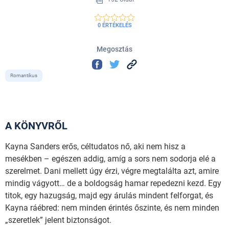
0 ÉRTÉKELÉS
Megosztás
Romantikus
A KÖNYVRŐL
Kayna Sanders erős, céltudatos nő, aki nem hisz a
mesékben – egészen addig, amíg a sors nem sodorja elé a
szerelmet. Dani mellett úgy érzi, végre megtalálta azt, amire
mindig vágyott… de a boldogság hamar repedezni kezd. Egy
titok, egy hazugság, majd egy árulás mindent felforgat, és
Kayna ráébred: nem minden érintés őszinte, és nem minden
„szeretlek” jelent biztonságot.