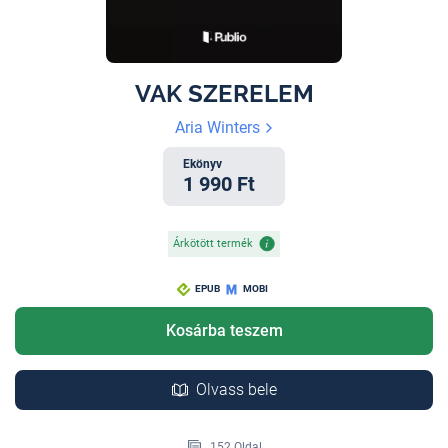
VAK SZERELEM
Aria Winters
Ekönyv
1 990 Ft
Árkötött termék
EPUB
MOBI
Kosárba teszem
Olvass bele
152 Oldal