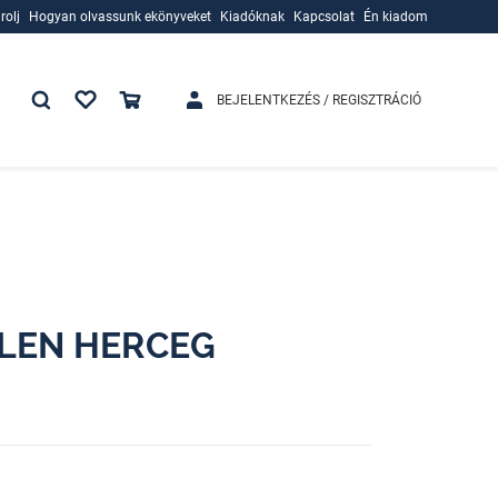
rolj
Hogyan olvassunk ekönyveket
Kiadóknak
Kapcsolat
Én kiadom
rolj
Hogyan olvassunk ekönyveket
Kiadóknak
BEJELENTKEZÉS / REGISZTRÁCIÓ
TLEN HERCEG