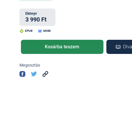
Ekönyv
3 990 Ft
EPUB
MOBI
Kosárba teszem
Olva
Megosztás