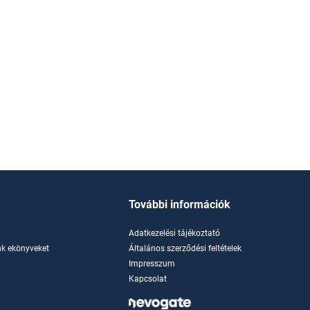
További információk
Adatkezelési tájékoztató
k ekönyveket
Általános szerződési feltételek
Impresszum
Kapcsolat