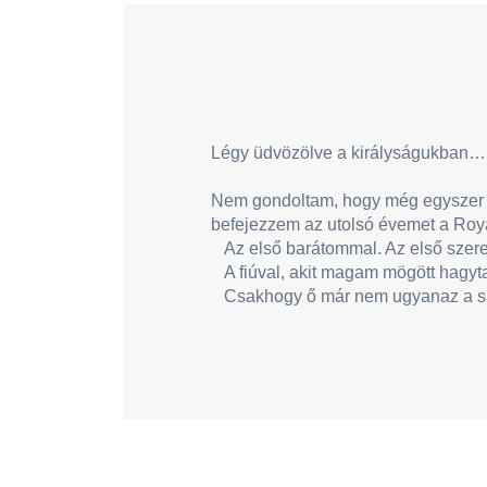
Légy üdvözölve a királyságukban…
Nem gondoltam, hogy még egyszer b
befejezzem az utolsó évemet a Roy
Az első barátommal. Az első szer
A fiúval, akit magam mögött hagyt
Csakhogy ő már nem ugyanaz a srác