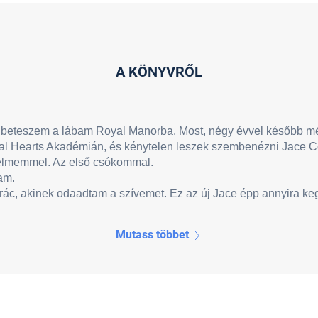
A KÖNYVRŐL
eteszem a lábam Royal Manorba. Most, négy évvel később még
al Hearts Akadémián, és kénytelen leszek szembenézni Jace C
elmemmel. Az első csókommal.
am.
, akinek odaadtam a szívemet. Ez az új Jace épp annyira kegy
Mutass többet