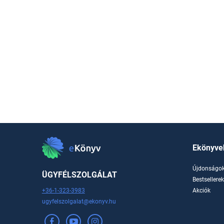
Ekönyve
Újdonságo
ÜGYFÉLSZOLGÁLAT
Bestsellere
+36-1-323-3983
Akciók
ugyfelszolgalat@ekonyv.hu