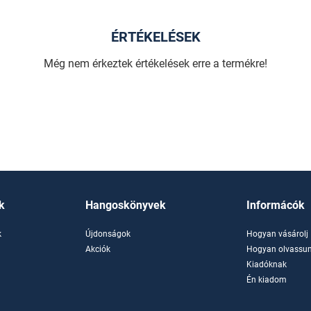
ÉRTÉKELÉSEK
Még nem érkeztek értékelések erre a termékre!
k
Hangoskönyvek
Informácók
k
Újdonságok
Hogyan vásárolj
k
Akciók
Hogyan olvassun
Kiadóknak
Én kiadom