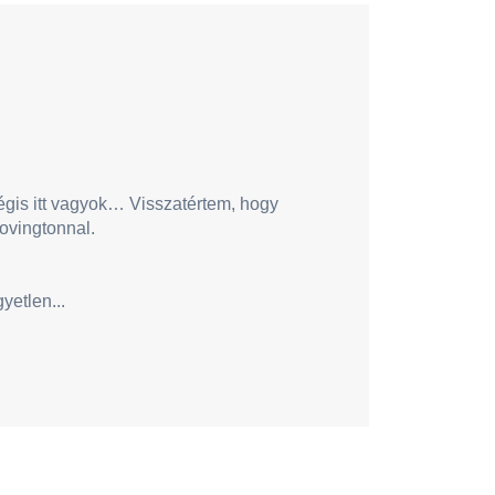
is itt vagyok… Visszatértem, hogy
ovingtonnal.
etlen...