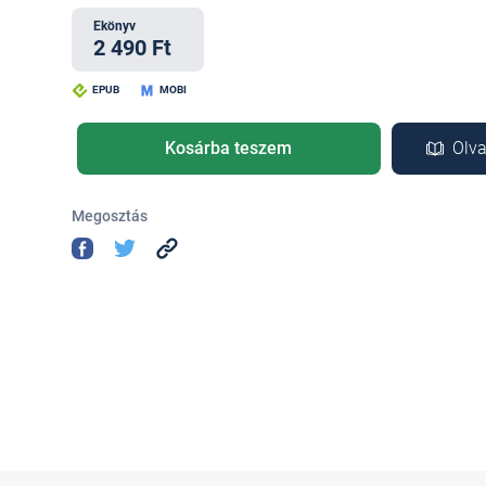
Ekönyv
2 490 Ft
EPUB
MOBI
Kosárba teszem
Olva
Megosztás