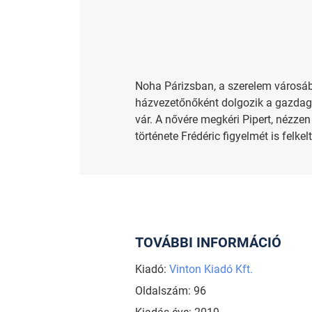
Noha Párizsban, a szerelem városá
házvezetőnőként dolgozik a gazdag é
vár. A nővére megkéri Pipert, nézze
története Frédéric figyelmét is felke
TOVÁBBI INFORMÁCIÓ
Kiadó:
Vinton Kiadó Kft.
Oldalszám: 96