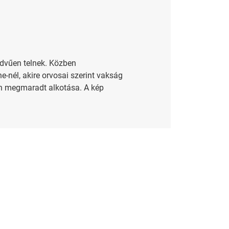
dvűen telnek. Közben
-nél, akire orvosai szerint vakság
len megmaradt alkotása. A kép