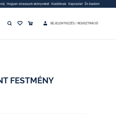
rolj
Hogyan olvassunk ekönyveket
Kiadóknak
Kapcsolat
Én kiadom
rolj
Hogyan olvassunk ekönyveket
Kiadóknak
BEJELENTKEZÉS / REGISZTRÁCIÓ
ŰNT FESTMÉNY