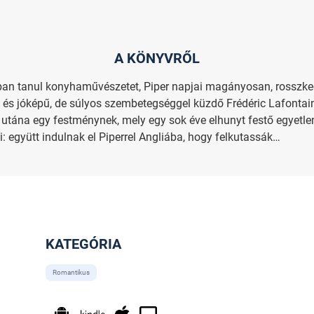
A KÖNYVRŐL
ban tanul konyhaművészetet, Piper napjai magányosan, rosszke
s jóképű, de súlyos szembetegséggel küzdő Frédéric Lafontaine
n utána egy festménynek, mely egy sok éve elhunyt festő egyet
lti: együtt indulnak el Piperrel Angliába, hogy felkutassák…
KATEGÓRIA
Romantikus