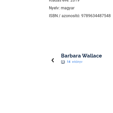
Kiadás éve: 2019
Nyelv: magyar
ISBN / azonosító: 9789634487548
Barbara Wallace
14
e-könyv