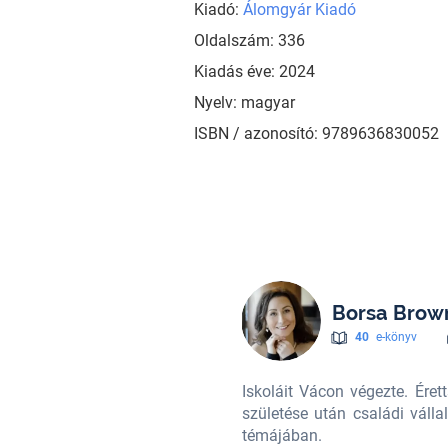
Kiadó:
Álomgyár Kiadó
Oldalszám: 336
Kiadás éve: 2024
Nyelv: magyar
ISBN / azonosító: 9789636830052
Borsa Brow
40
e-könyv
etője lett, majd második gyermeke
Iskoláit Vácon végezte. Ére
lsősorban az anyaság, és nőiesség
születése után családi válla
témájában.