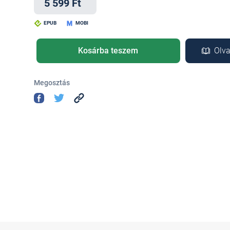
5 599 Ft
EPUB
MOBI
Kosárba teszem
Olva
Megosztás