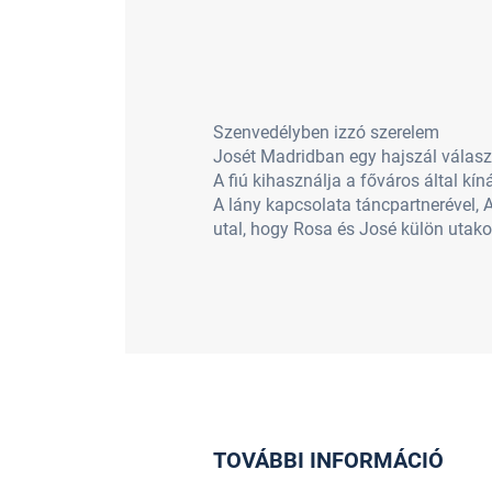
Szenvedélyben izzó szerelem
Josét Madridban egy hajszál választ
A fiú kihasználja a főváros által k
A lány kapcsolata táncpartnerével, 
utal, hogy Rosa és José külön utakon
TOVÁBBI INFORMÁCIÓ