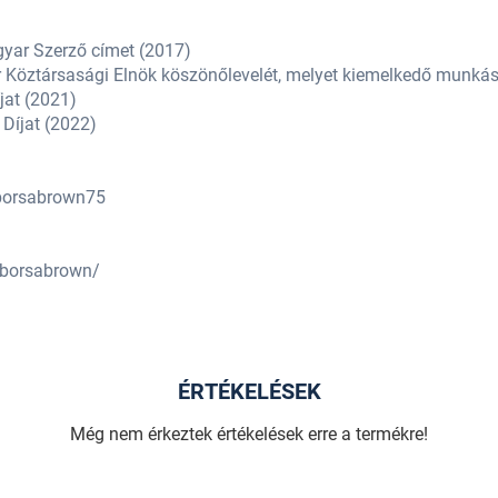
)
)
gyar Szerző címet (2017)
r Köztársasági Elnök köszönőlevelét, melyet kiemelkedő munká
jat (2021)
 Díjat (2022)
borsabrown75
/borsabrown/
ÉRTÉKELÉSEK
Még nem érkeztek értékelések erre a termékre!