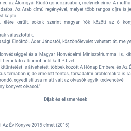
 meg az Álomgyár Kiadó gondozásában, melynek címe: A maffia
datba, Az Arab című regényével, melyet több rangos díjra is j
st kapta.
k élére került, sokak szerint magyar írók között az ő kö
nak választották.
sági Elnöktől, Áder Jánostól, köszönőlevelet vehetett át, mel
Honvédséggel és a Magyar Honvédelmi Minisztériummal is, kik
 bemutató albumot publikált P.J-vel.
itüntetést is átvehetett, többek között A Hónap Embere, és Az 
kus témában ír, de emellett fontos, társadalmi problémákra is r
imondó, egyedi stílusa miatt vált az olvasók egyik kedvencévé.
ny könyvet olvasol.”
Díjak és elismerések
)
)
ri Az Év Könyve 2015 címet (2015)