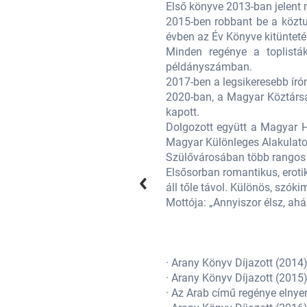
affia ágyában.
Első könyve 2013-ban jelent
 is jelöltek, és ami még abban az
2015-ben robbant be a köztu
évben az Év Könyve kitünteté
 ő könyvei fogynak a legnagyobb
Minden regénye a toplistá
példányszámban.
2017-ben a legsikeresebb író
, melyet kiemelkedő munkásságáért
2020-ban, a Magyar Köztársa
kapott.
, kiknek támogatásával, közös, a
Dolgozott együtt a Magyar 
Magyar Különleges Alakulatot
s Az Év Embere Díjakat.
Szülővárosában több rangos k
 is rámutat, és a pszichológia sem
Elsősorban romantikus, eroti
é.
áll tőle távol. Különös, szók
Mottója: „Annyiszor élsz, ahá
· Arany Könyv Díjazott (2014
· Arany Könyv Díjazott (2015
· Az Arab című regénye elnye