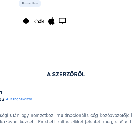
Romantikus
A SZERZŐRŐL
n
4
hangoskönyv
ttségi után egy nemzetközi multinacionális cég középvezetője
lkozásba kezdett. Emellett online cikkei jelentek meg, elsős