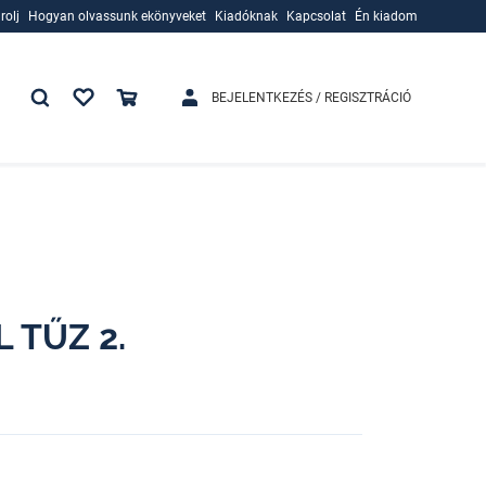
rolj
Hogyan olvassunk ekönyveket
Kiadóknak
Kapcsolat
Én kiadom
rolj
Hogyan olvassunk ekönyveket
Kiadóknak
BEJELENTKEZÉS / REGISZTRÁCIÓ
 TŰZ 2.