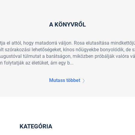
A KÖNYVRŐL
ja el attól, hogy matadorrá váljon. Rosa elutasítása mindkettőj
ínált szórakozási lehetőségeket, kínos nőügyekbe bonyolódik, de
Augustóval túlmutat a barátságon, miközben próbálják valóra vál
 folytatják az életüket, ám egy b...
Mutass többet
KATEGÓRIA