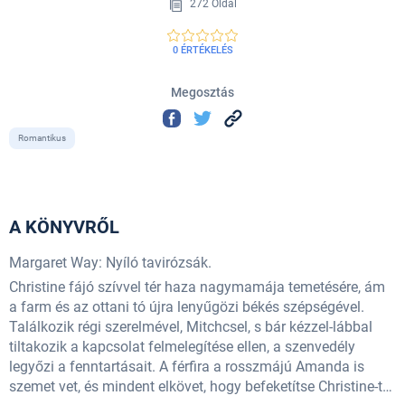
272 Oldal
0 ÉRTÉKELÉS
Megosztás
Romantikus
A KÖNYVRŐL
Margaret Way: Nyíló tavirózsák.
Christine fájó szívvel tér haza nagymamája temetésére, ám
a farm és az ottani tó újra lenyűgözi békés szépségével.
Találkozik régi szerelmével, Mitchcsel, s bár kézzel-lábbal
tiltakozik a kapcsolat felmelegítése ellen, a szenvedély
legyőzi a fenntartásait. A férfira a rosszmájú Amanda is
szemet vet, és mindent elkövet, hogy befeketítse Christine-t…