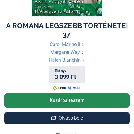
A ROMANA LEGSZEBB TÖRTÉNETEI
37.
Carol Marinelli
Margaret Way
Helen Bianchin
Ekönyv
3 099 Ft
EPUB
MOBI
Kosárba teszem
Olvass bele