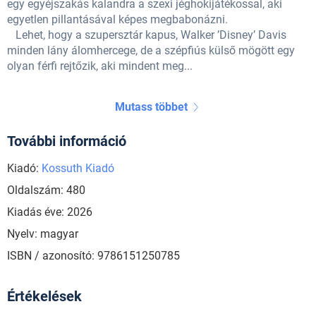
egy egyéjszakás kalandra a szexi jéghokijátékossal, aki
egyetlen pillantásával képes megbabonázni.
Lehet, hogy a szupersztár kapus, Walker ’Disney’ Davis
minden lány álomhercege, de a szépfiús külső mögött egy
olyan férfi rejtőzik, aki mindent meg...
Mutass többet
További információ
Kiadó:
Kossuth Kiadó
Oldalszám: 480
Kiadás éve: 2026
Nyelv: magyar
ISBN / azonosító: 9786151250785
Értékelések