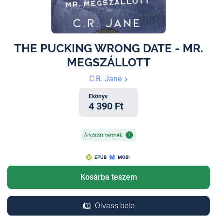
THE PUCKING WRONG DATE - MR.
MEGSZÁLLOTT
C.R. Jane
Ekönyv
4 390 Ft
Árkötött termék
EPUB
MOBI
Kosárba teszem
Olvass bele