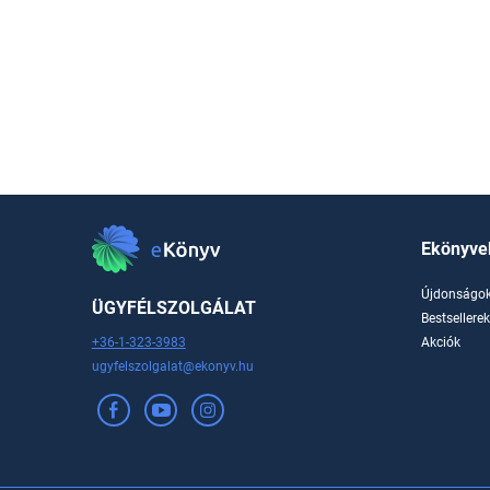
Ekönyve
Újdonságo
ÜGYFÉLSZOLGÁLAT
Bestsellere
+36-1-323-3983
Akciók
ugyfelszolgalat@ekonyv.hu