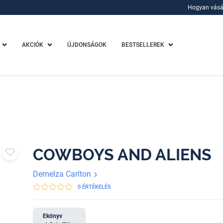
Hogyan vásá
Hogyan vásá
AKCIÓK
ÚJDONSÁGOK
BESTSELLEREK
COWBOYS AND ALIENS
Demelza Carlton
0 ÉRTÉKELÉS
Ekönyv