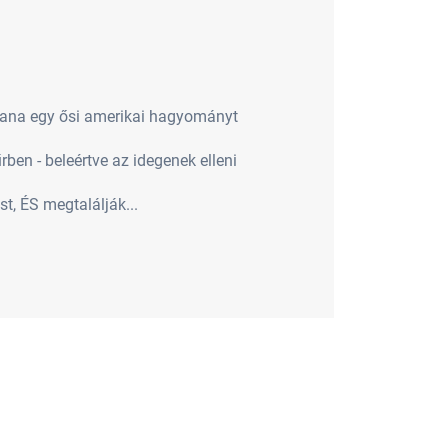
 Rana egy ősi amerikai hagyományt
ben - beleértve az idegenek elleni
t, ÉS megtalálják...