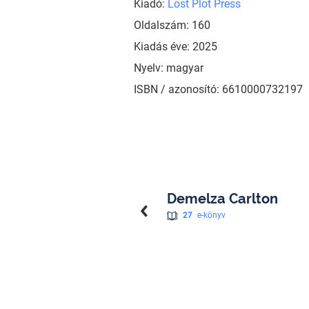
Kiadó:
Lost Plot Press
Oldalszám: 160
Kiadás éve: 2025
Nyelv: magyar
ISBN / azonosító: 6610000732197
Demelza Carlton
27
e-könyv