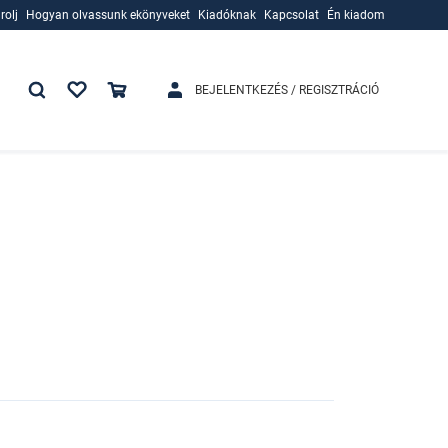
rolj
Hogyan olvassunk ekönyveket
Kiadóknak
Kapcsolat
Én kiadom
rolj
Hogyan olvassunk ekönyveket
Kiadóknak
BEJELENTKEZÉS / REGISZTRÁCIÓ