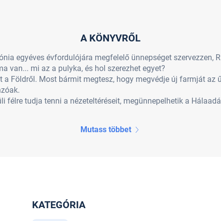
A KÖNYVRŐL
lónia egyéves évfordulójára megfelelő ünnepséget szervezzen,
a van... mi az a pulyka, és hol szerezhet egyet?
a Földről. Most bármit megtesz, hogy megvédje új farmját az űr
nzóak.
 félre tudja tenni a nézeteltéréseit, megünnepelhetik a Hálaadás
Mutass többet
KATEGÓRIA