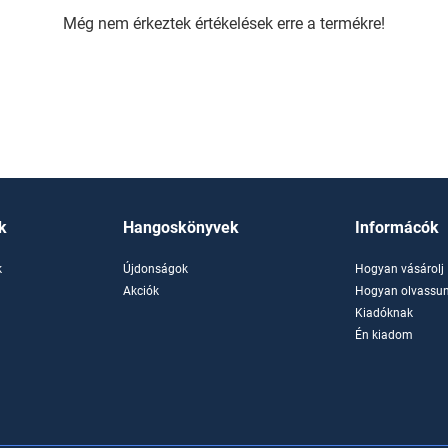
Még nem érkeztek értékelések erre a termékre!
k
Hangoskönyvek
Informácók
k
Újdonságok
Hogyan vásárolj
k
Akciók
Hogyan olvassun
Kiadóknak
Én kiadom