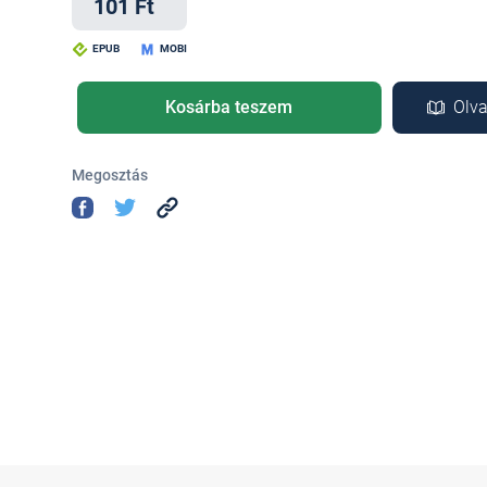
101 Ft
EPUB
MOBI
Kosárba teszem
Olva
Megosztás