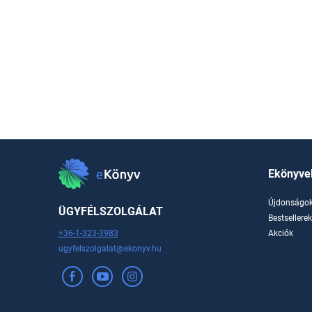
Ekönyve
Újdonságo
ÜGYFÉLSZOLGÁLAT
Bestsellere
+36-1-323-3983
Akciók
ugyfelszolgalat@ekonyv.hu