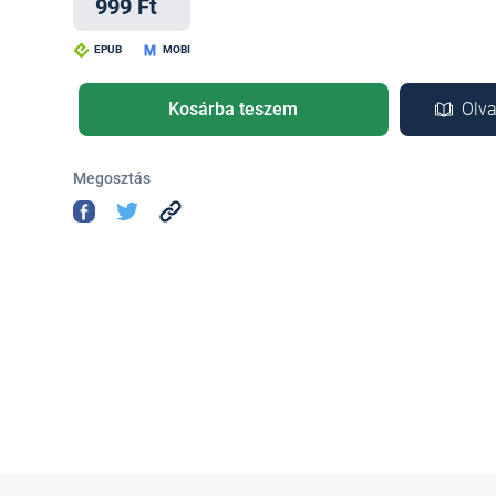
999 Ft
EPUB
MOBI
Kosárba teszem
Olva
Megosztás