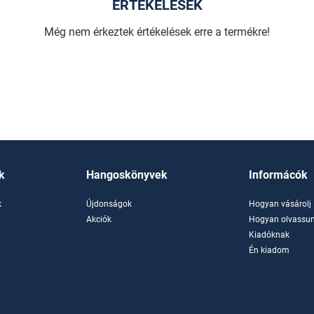
ÉRTÉKELÉSEK
Még nem érkeztek értékelések erre a termékre!
k
Hangoskönyvek
Informácók
k
Újdonságok
Hogyan vásárolj
k
Akciók
Hogyan olvassun
Kiadóknak
Én kiadom