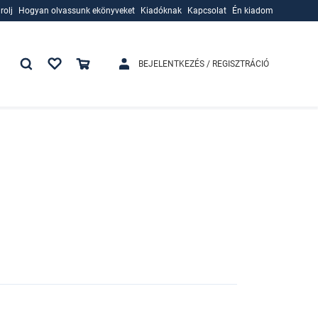
rolj
Hogyan olvassunk ekönyveket
Kiadóknak
Kapcsolat
Én kiadom
rolj
Hogyan olvassunk ekönyveket
Kiadóknak
BEJELENTKEZÉS / REGISZTRÁCIÓ