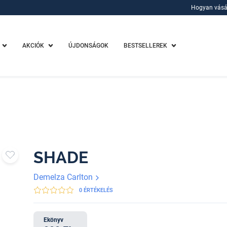
Hogyan vásá
Hogyan vásá
AKCIÓK
ÚJDONSÁGOK
BESTSELLEREK
SHADE
Demelza Carlton
0 ÉRTÉKELÉS
Ekönyv