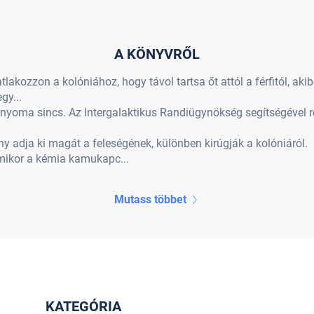
A KÖNYVRŐL
tlakozzon a kolóniához, hogy távol tartsa őt attól a férfitól, ak
gy...
 nyoma sincs. Az Intergalaktikus Randiügynökség segítségével rem
ány adja ki magát a feleségének, különben kirúgják a kolóniáról.
amikor a kémia kamukapc...
Mutass többet
KATEGÓRIA