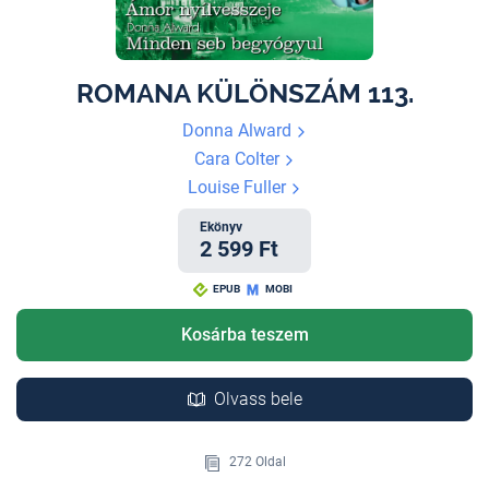
ROMANA KÜLÖNSZÁM 113.
Donna Alward
Cara Colter
Louise Fuller
Ekönyv
2 599 Ft
EPUB
MOBI
Kosárba teszem
Olvass bele
272 Oldal