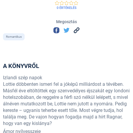
0 ÉRTÉKELÉS
Megosztás
Romantikus
A KÖNYVRŐL
Izlandi szép napok
Lottie döbbenten ismeri fel a jóképű milliárdost a tévében.
Másfél éve eltöltöttek egy szenvedélyes éjszakát egy londoni
hotelszobában, de reggelre a férfi szó nélkül lelépett, s mivel
álnéven mutatkozott be, Lottie nem jutott a nyomára. Pedig
kereste – ugyanis teherbe esett tőle. Most végre tudja, hol
találja meg. De vajon hogyan fogadja majd a hírt Ragnar,
hogy van egy kislánya?
Ámor nyílvesszeje