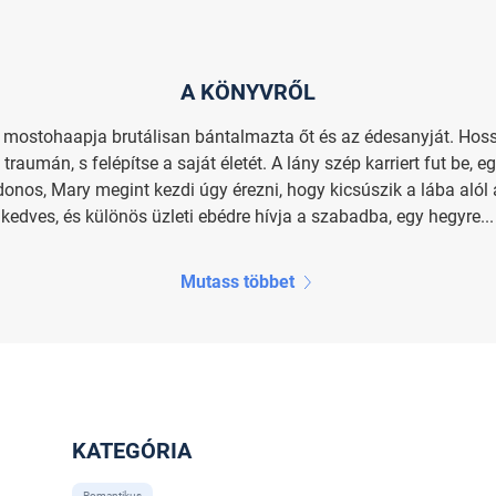
A KÖNYVRŐL
, mostohaapja brutálisan bántalmazta őt és az édesanyját. Hos
traumán, s felépítse a saját életét. A lány szép karriert fut be, 
nos, Mary megint kezdi úgy érezni, hogy kicsúszik a lába alól a t
dves, és különös üzleti ebédre hívja a szabadba, egy hegyre...
Mutass többet
KATEGÓRIA
Romantikus