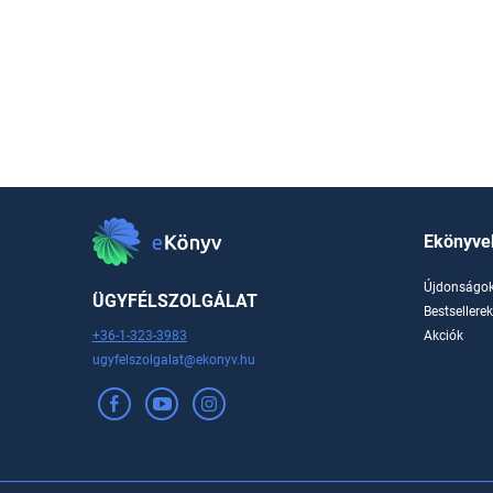
Ekönyve
Újdonságo
ÜGYFÉLSZOLGÁLAT
Bestsellere
+36-1-323-3983
Akciók
ugyfelszolgalat@ekonyv.hu