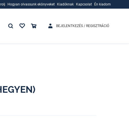
rolj
Hogyan olvassunk ekönyveket
Kiadóknak
Kapcsolat
Én kiadom
rolj
Hogyan olvassunk ekönyveket
Kiadóknak
BEJELENTKEZÉS / REGISZTRÁCIÓ
 HEGYEN)