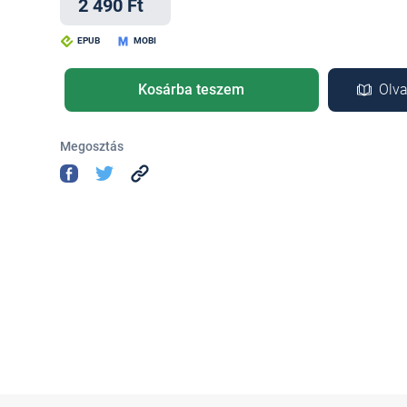
2 490 Ft
EPUB
MOBI
Kosárba teszem
Olva
Megosztás