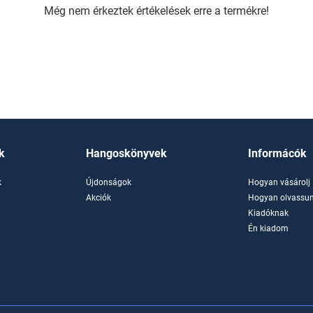
Még nem érkeztek értékelések erre a termékre!
k
Hangoskönyvek
Informácók
k
Újdonságok
Hogyan vásárolj
k
Akciók
Hogyan olvassun
Kiadóknak
Én kiadom