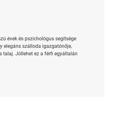
szú évek és pszichológus segítsége
egy elegáns szálloda igazgatónője,
alaj. Jóllehet ez a férfi egyáltalán