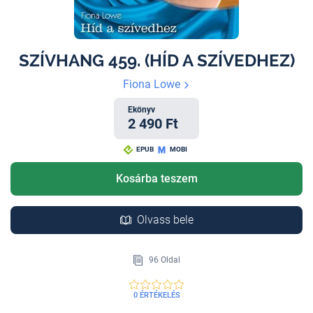
SZÍVHANG 459. (HÍD A SZÍVEDHEZ)
Fiona Lowe
Ekönyv
2 490 Ft
EPUB
MOBI
Kosárba teszem
Olvass bele
96 Oldal
0 ÉRTÉKELÉS