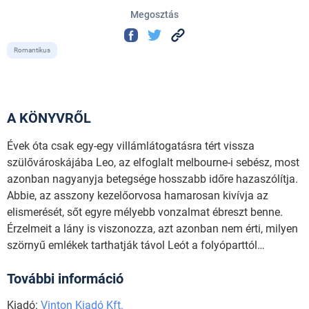
Megosztás
Romantikus
A KÖNYVRŐL
Évek óta csak egy-egy villámlátogatásra tért vissza
szülővároskájába Leo, az elfoglalt melbourne-i sebész, most
azonban nagyanyja betegsége hosszabb időre hazaszólítja.
Abbie, az asszony kezelőorvosa hamarosan kivívja az
elismerését, sőt egyre mélyebb vonzalmat ébreszt benne.
Érzelmeit a lány is viszonozza, azt azonban nem érti, milyen
szörnyű emlékek tarthatják távol Leót a folyóparttól…
További információ
Kiadó:
Vinton Kiadó Kft.