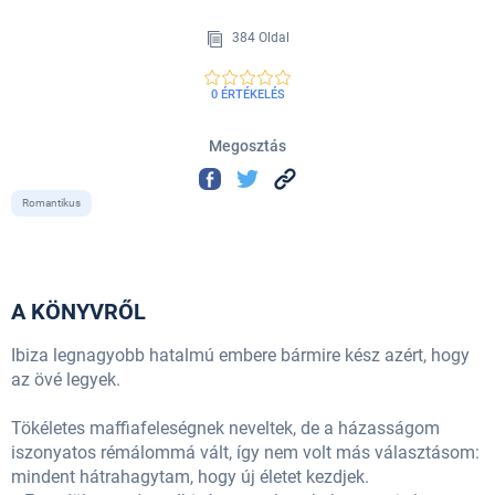
384 Oldal
0 ÉRTÉKELÉS
Megosztás
Romantikus
A KÖNYVRŐL
Ibiza legnagyobb hatalmú embere bármire kész azért, hogy
az övé legyek.
Tökéletes maffiafeleségnek neveltek, de a házasságom
iszonyatos rémálommá vált, így nem volt más választásom:
mindent hátrahagytam, hogy új életet kezdjek.