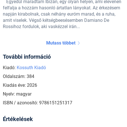
Egyedül maradtam Ibizán, egy olyan helyen, ami elevenen
felfalja a hozzám hasonló ártatlan lányokat. Az érkezésem
napján kirabolnak, csak néhány euróm marad, és a ruha,
amit viselek. Végső kétségbeesésemben Damiano De
Rossihoz fordulok, aki vaskézzel irán...
Mutass többet
További információ
Kiadó:
Kossuth Kiadó
Oldalszám: 384
Kiadás éve: 2026
Nyelv: magyar
ISBN / azonosító: 9786151251317
Értékelések