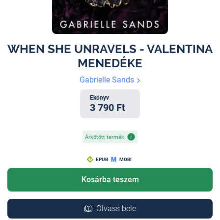
WHEN SHE UNRAVELS - VALENTINA
MENEDÉKE
Gabrielle Sands
Ekönyv
3 790 Ft
Árkötött termék
EPUB
MOBI
Kosárba teszem
Olvass bele