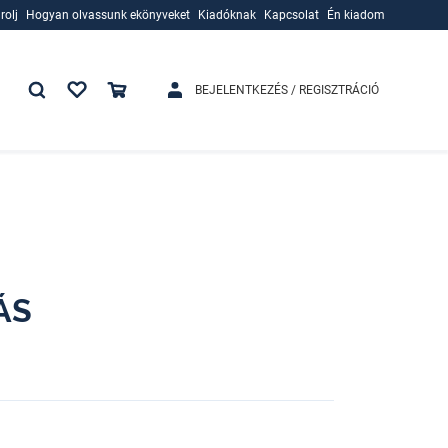
rolj
Hogyan olvassunk ekönyveket
Kiadóknak
Kapcsolat
Én kiadom
rolj
Hogyan olvassunk ekönyveket
Kiadóknak
BEJELENTKEZÉS / REGISZTRÁCIÓ
ÁS