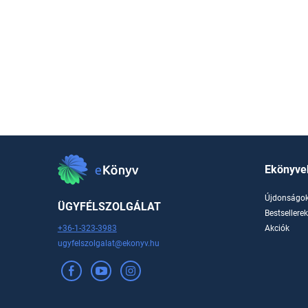
Ekönyve
Újdonságo
ÜGYFÉLSZOLGÁLAT
Bestsellere
+36-1-323-3983
Akciók
ugyfelszolgalat@ekonyv.hu