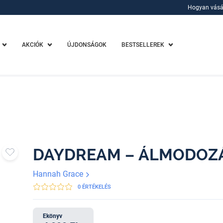
Hogyan vásá
Hogyan vásá
AKCIÓK
ÚJDONSÁGOK
BESTSELLEREK
DAYDREAM – ÁLMODOZ
Hannah Grace
0 ÉRTÉKELÉS
Ekönyv