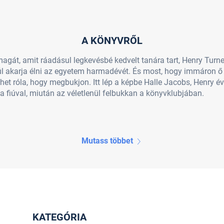
A KÖNYVRŐL
agát, amit ráadásul legkevésbé kedvelt tanára tart, Henry Turner
úl akarja élni az egyetem harmadévét. És most, hogy immáron ő
t róla, hogy megbukjon. Itt lép a képbe Halle Jacobs, Henry év
 fiúval, miután az véletlenül felbukkan a könyvklubjában.
Mutass többet
KATEGÓRIA