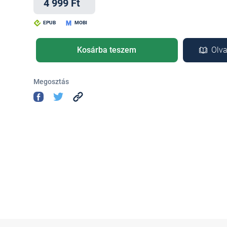
4 999 Ft
EPUB
MOBI
Kosárba teszem
Olva
Megosztás