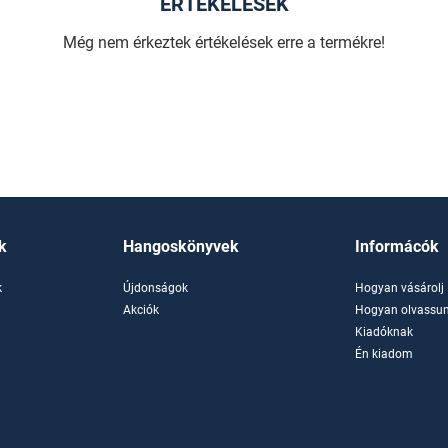
ÉRTÉKELÉSEK
Még nem érkeztek értékelések erre a termékre!
k
Hangoskönyvek
Informácók
k
Újdonságok
Hogyan vásárolj
k
Akciók
Hogyan olvassun
Kiadóknak
Én kiadom