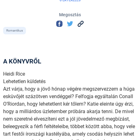
0 ÉRTÉKELÉS
Megosztás
Romantikus
A KÖNYVRŐL
Heidi Rice
Lehetetlen küldetés
Azt várja, hogy a jövő hónap végére megszervezzem a húga
esküvőjét százötven vendéggel? Felfogja egyáltalán Conall
O’Riordan, hogy lehetetlent kér tőlem? Katie eleinte úgy érzi,
hogy a milliárdos üzletember próbára akarja tenni. De mivel
nem szeretné elveszíteni ezt a jól jövedelmező megbízást,
beleegyezik a férfi feltételeibe, többet között abba, hogy vele
tart festői írországi kastélyába, amely csodás helyszín lehet