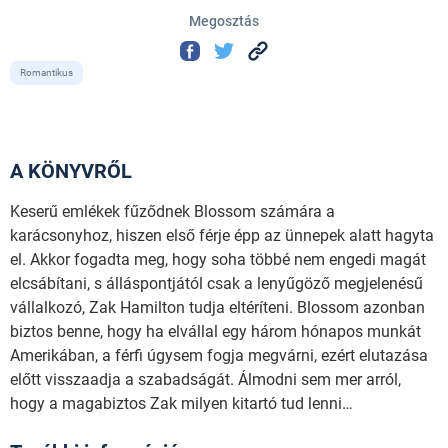
Megosztás
Romantikus
A KÖNYVRŐL
Keserű emlékek fűződnek Blossom számára a
karácsonyhoz, hiszen első férje épp az ünnepek alatt hagyta
el. Akkor fogadta meg, hogy soha többé nem engedi magát
elcsábítani, s álláspontjától csak a lenyűgöző megjelenésű
vállalkozó, Zak Hamilton tudja eltéríteni. Blossom azonban
biztos benne, hogy ha elvállal egy három hónapos munkát
Amerikában, a férfi úgysem fogja megvárni, ezért elutazása
előtt visszaadja a szabadságát. Álmodni sem mer arról,
hogy a magabiztos Zak milyen kitartó tud lenni…