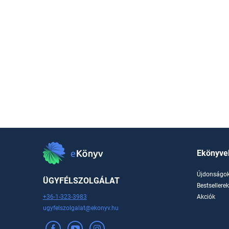
Ekönyve
Újdonságo
ÜGYFÉLSZOLGÁLAT
Bestsellere
+36-1-323-3983
Akciók
ugyfelszolgalat@ekonyv.hu