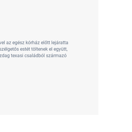
l az egész kórház előtt lejáratta
zélgetős estét töltenek el együtt,
gazdag texasi családból származó