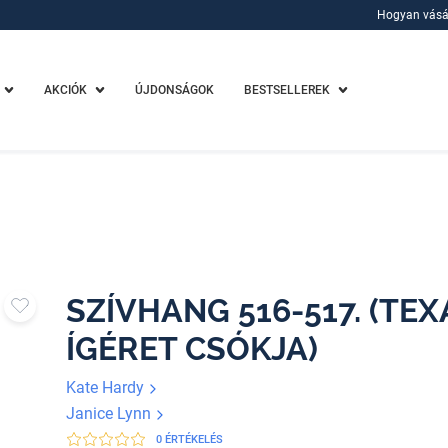
Hogyan vásá
Hogyan vásá
AKCIÓK
ÚJDONSÁGOK
BESTSELLEREK
SZÍVHANG 516-517. (TEX
ÍGÉRET CSÓKJA)
Kate Hardy
Janice Lynn
0 ÉRTÉKELÉS