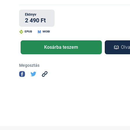
Ekönyv
2 490 Ft
EPUB
MOBI
Kosárba teszem
Olva
Megosztás