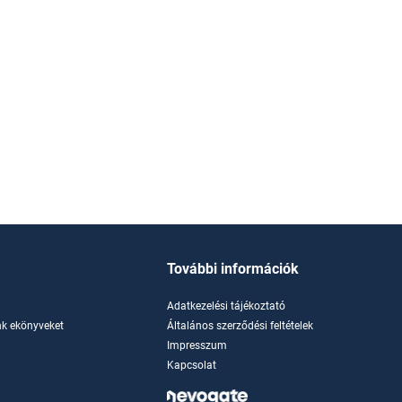
További információk
Adatkezelési tájékoztató
k ekönyveket
Általános szerződési feltételek
Impresszum
Kapcsolat