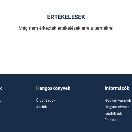
ÉRTÉKELÉSEK
Még nem érkeztek értékelések erre a termékre!
k
Hangoskönyvek
Informácók
k
Újdonságok
Hogyan vásárolj
k
Akciók
Hogyan olvassun
Kiadóknak
Én kiadom