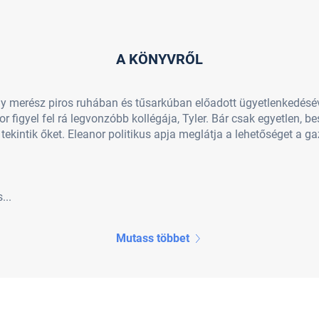
A KÖNYVRŐL
 merész piros ruhában és tűsarkúban előadott ügyetlenkedéséve
 figyel fel rá legvonzóbb kollégája, Tyler. Bár csak egyetlen, bes
ekintik őket. Eleanor politikus apja meglátja a lehetőséget a 
...
Mutass többet