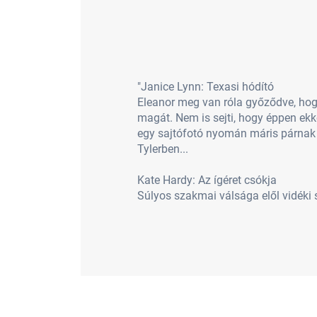
"Janice Lynn: Texasi hódító
Eleanor meg van róla győződve, hogy
magát. Nem is sejti, hogy éppen ekkor
egy sajtófotó nyomán máris párnak t
Tylerben...
Kate Hardy: Az ígéret csókja
Súlyos szakmai válsága elől vidéki s