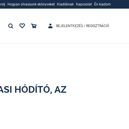
rolj
Hogyan olvassunk ekönyveket
Kiadóknak
Kapcsolat
Én kiadom
rolj
Hogyan olvassunk ekönyveket
Kiadóknak
BEJELENTKEZÉS / REGISZTRÁCIÓ
ASI HÓDÍTÓ, AZ