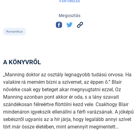
0 ÉRTÉKELÉS
Megosztás
Romantikus
A KÖNYVRŐL
„Manning doktor az osztály legnagyobb tudású orvosa. Ha
valakire rá merném bízni a szívemet, az éppen ő.” Blair
nővérke csak egy beteget akar megnyugtatni ezzel, Oz
Manning azonban pont akkor ér oda, s a lány szavait
szándékosan félreértve flörtölni kezd vele. Csakhogy Blair
mindenáron igyekszik ellenállni a férfi varázsának. A jóképű
sebészről ugyanis az a hír járja, hogy legalább annyi szívet
tört már össze életében, mint amennyit megmentett…