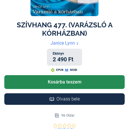
SZÍVHANG 477. (VARÁZSLÓ A
KÓRHÁZBAN)
Janice Lynn
Ekönyv
2 490 Ft
EPUB
MOBI
Kosárba teszem
Olvass bele
96 Oldal