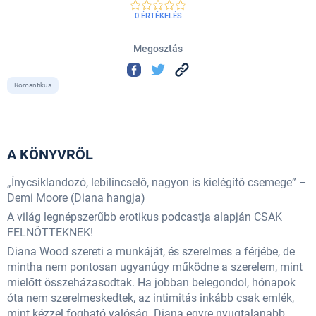
0 ÉRTÉKELÉS
Megosztás
Romantikus
A KÖNYVRŐL
„Ínycsiklandozó, lebilincselő, nagyon is kielégítő csemege” –
Demi Moore (Diana hangja)
A világ legnépszerűbb erotikus podcastja alapján CSAK
FELNŐTTEKNEK!
Diana Wood szereti a munkáját, és szerelmes a férjébe, de
mintha nem pontosan ugyanúgy működne a szerelem, mint
mielőtt összeházasodtak. Ha jobban belegondol, hónapok
óta nem szerelmeskedtek, az intimitás inkább csak emlék,
mint kézzel fogható valóság. Diana egyre nyugtalanabb,