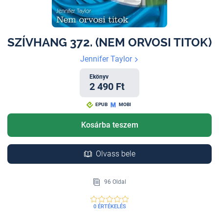
SZÍVHANG 372. (NEM ORVOSI TITOK)
Jennifer Taylor
Ekönyv
2 490 Ft
EPUB
MOBI
Kosárba teszem
Olvass bele
96 Oldal
0 ÉRTÉKELÉS