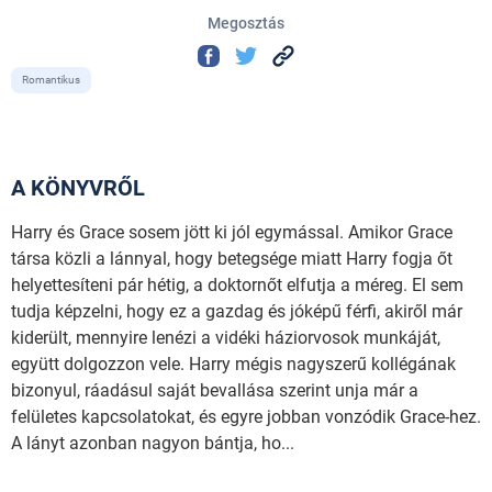
Megosztás
Romantikus
A KÖNYVRŐL
Harry és Grace sosem jött ki jól egymással. Amikor Grace
társa közli a lánnyal, hogy betegsége miatt Harry fogja őt
helyettesíteni pár hétig, a doktornőt elfutja a méreg. El sem
tudja képzelni, hogy ez a gazdag és jóképű férfi, akiről már
kiderült, mennyire lenézi a vidéki háziorvosok munkáját,
együtt dolgozzon vele. Harry mégis nagyszerű kollégának
bizonyul, ráadásul saját bevallása szerint unja már a
felületes kapcsolatokat, és egyre jobban vonzódik Grace-hez.
A lányt azonban nagyon bántja, ho...