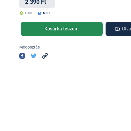
2 390 Ft
EPUB
MOBI
Kosárba teszem
Olva
Megosztás