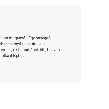
gtalan magányát. Egy önsegítő
er szörnyű titkot árul el a
ember, akit barátjának hitt, hol van
iként léphet...