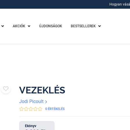
Hogyan vásá
Hogyan vásá
AKCIÓK
ÚJDONSÁGOK
BESTSELLEREK
VEZEKLÉS
Jodi Picoult
0 ÉRTÉKELÉS
Ekönyv