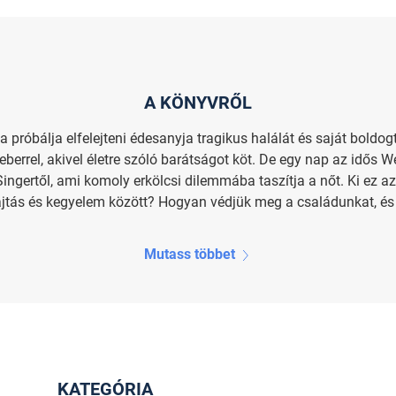
A KÖNYVRŐL
próbálja elfelejteni édesanyja tragikus halálát és saját boldo
rel, akivel életre szóló barátságot köt. De egy nap az idős Web
ingertől, ami komoly erkölcsi dilemmába taszítja a nőt. Ki ez az 
tás és kegyelem között? Hogyan védjük meg a családunkat, és m
Mutass többet
KATEGÓRIA