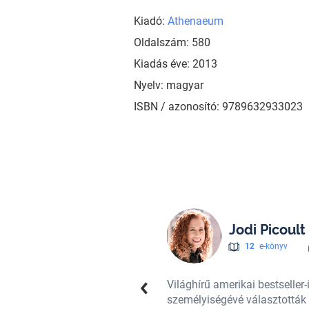
Kiadó:
Athenaeum
Oldalszám: 580
Kiadás éve: 2013
Nyelv: magyar
ISBN / azonosító: 9789632933023
Jodi Picoult
12
e-könyv
g tíz legbefolyásosabb
Világhírű amerikai bestseller
 huszonöt regényével (többek
személyiségévé választották 