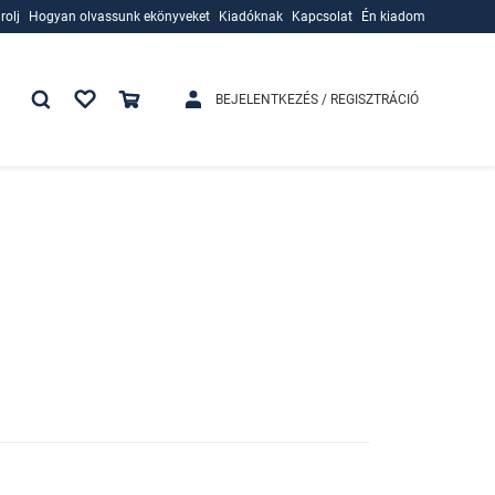
rolj
Hogyan olvassunk ekönyveket
Kiadóknak
Kapcsolat
Én kiadom
rolj
Hogyan olvassunk ekönyveket
Kiadóknak
BEJELENTKEZÉS / REGISZTRÁCIÓ