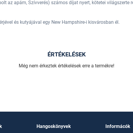
olt az apám, Szívverés) számos díjat nyert, kötetei világszerte 
érjével és kutyájával egy New Hampshire-i kisvárosban él.
ÉRTÉKELÉSEK
Még nem érkeztek értékelések erre a termékre!
k
Hangoskönyvek
Informácók