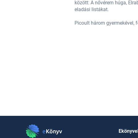
erte rendszeresen vezetik az
között: A nővérem húga, Elrab
eladási listákat.
Picoult három gyermekével, f
Ekönyve