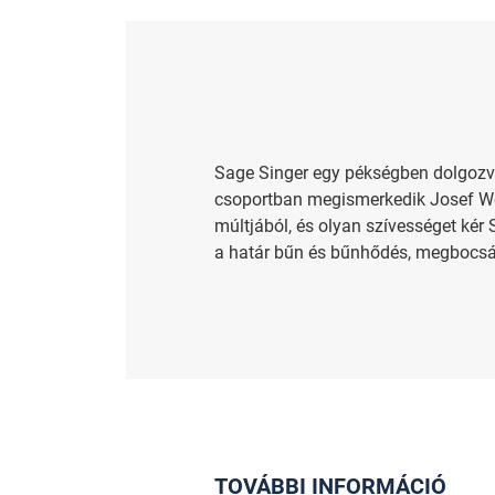
Sage Singer egy pékségben dolgozva 
csoportban megismerkedik Josef Weber
múltjából, és olyan szívességet kér S
a határ bűn és bűnhődés, megbocsáj
TOVÁBBI INFORMÁCIÓ