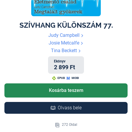
SZÍVHANG KÜLÖNSZÁM 77.
Judy Campbell
Josie Metcalfe
Tina Beckett
Ekönyv
2 899 Ft
EPUB
MOBI
Kosárba teszem
Olvass bele
272 Oldal