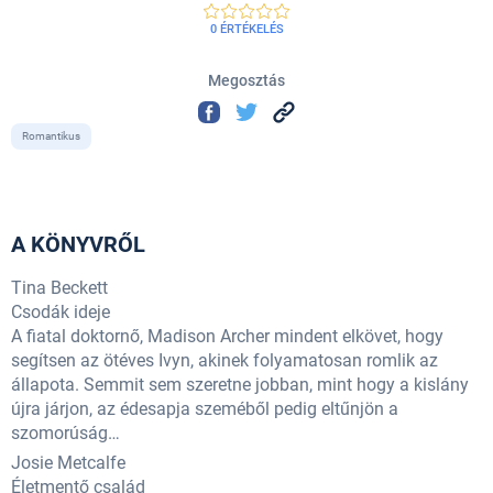
0 ÉRTÉKELÉS
Megosztás
Romantikus
A KÖNYVRŐL
Tina Beckett
Csodák ideje
A fiatal doktornő, Madison Archer mindent elkövet, hogy
segítsen az ötéves Ivyn, akinek folyamatosan romlik az
állapota. Semmit sem szeretne jobban, mint hogy a kislány
újra járjon, az édesapja szeméből pedig eltűnjön a
szomorúság…
Josie Metcalfe
Életmentő család