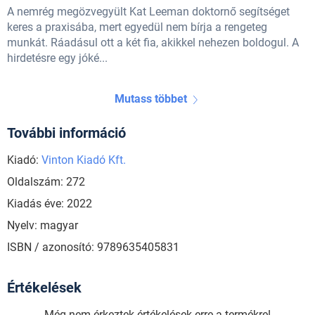
A nemrég megözvegyült Kat Leeman doktornő segítséget
keres a praxisába, mert egyedül nem bírja a rengeteg
munkát. Ráadásul ott a két fia, akikkel nehezen boldogul. A
hirdetésre egy jóké...
Mutass többet
További információ
Kiadó:
Vinton Kiadó Kft.
Oldalszám: 272
Kiadás éve: 2022
Nyelv: magyar
ISBN / azonosító: 9789635405831
Értékelések
Még nem érkeztek értékelések erre a termékre!