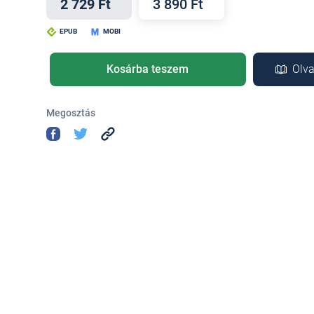
2 729 Ft
3 890 Ft
EPUB
MOBI
Kosárba teszem
Olva
Megosztás