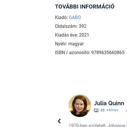
TOVÁBBI INFORMÁCIÓ
Kiadó:
GABO
Oldalszám: 392
Kiadás éve: 2021
Nyelv: magyar
ISBN / azonosító: 9789635660865
Julia Quinn
25
e-könyv
. Kedvenc korszaka a kora 19.
1970-ben született, Johanna 