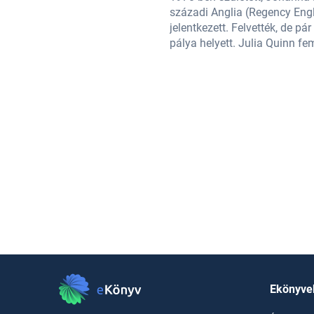
örténetből, majd az orvosira
századi Anglia (Regency Engl
 álmát, az írást választja az orvosi
jelentkezett. Felvették, de pá
rakterekké formálja
pálya helyett. Julia Quinn fe
Ekönyve