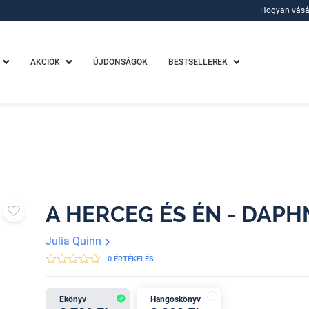
Hogyan vásá
Hogyan vásá
AKCIÓK
ÚJDONSÁGOK
BESTSELLEREK
A HERCEG ÉS ÉN - DAP
Julia Quinn
0 ÉRTÉKELÉS
Ekönyv
Hangoskönyv