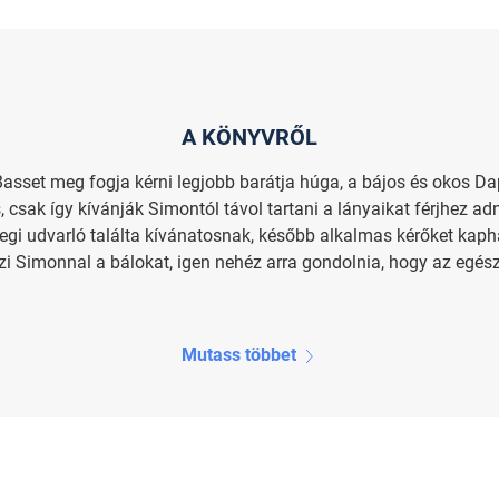
A KÖNYVRŐL
asset meg fogja kérni legjobb barátja húga, a bájos és okos Da
, csak így kívánják Simontól távol tartani a lányaikat férjhez adn
egi udvarló találta kívánatosnak, később alkalmas kérőket kaph
Simonnal a bálokat, igen nehéz arra gondolnia, hogy az egész c
Mutass többet