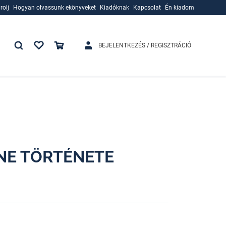
rolj
Hogyan olvassunk ekönyveket
Kiadóknak
Kapcsolat
Én kiadom
rolj
Hogyan olvassunk ekönyveket
Kiadóknak
BEJELENTKEZÉS / REGISZTRÁCIÓ
HNE TÖRTÉNETE