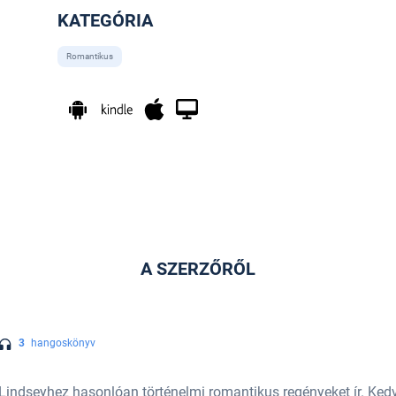
KATEGÓRIA
Romantikus
A SZERZŐRŐL
3
hangoskönyv
Lindseyhez hasonlóan történelmi romantikus regényeket ír. Ked