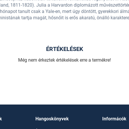
and, 1811-1820). Julia a Harvardon diplomázott művészettörtén
r hónapot tanult csak a Yale-en, mert úgy döntött, gyerekkori álmá
ministának tartja magát, hősnőit is erős akaratú, önálló karakte
ÉRTÉKELÉSEK
Még nem érkeztek értékelések erre a termékre!
k
Hangoskönyvek
Informácók