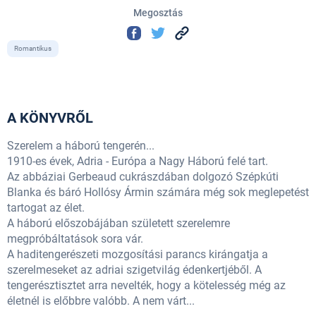
Megosztás
Romantikus
A KÖNYVRŐL
Szerelem a háború tengerén...
1910-es évek, Adria - Európa a Nagy Háború felé tart.
Az abbáziai Gerbeaud cukrászdában dolgozó Szépkúti
Blanka és báró Hollósy Ármin számára még sok meglepetést
tartogat az élet.
A háború előszobájában született szerelemre
megpróbáltatások sora vár.
A haditengerészeti mozgosítási parancs kirángatja a
szerelmeseket az adriai szigetvilág édenkertjéből. A
tengerésztisztet arra nevelték, hogy a kötelesség még az
életnél is előbbre valóbb. A nem várt...