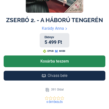
ZSERBÓ 2. - A HÁBORÚ TENGERÉN
Karády Anna
Ekönyv
5 499 Ft
EPUB
MOBI
Kosárba teszem
Olvass bele
391 Oldal
0 ÉRTÉKELÉS