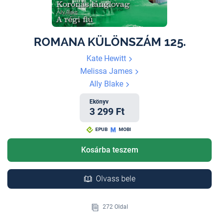
ROMANA KÜLÖNSZÁM 125.
Kate Hewitt
Melissa James
Ally Blake
Ekönyv
3 299 Ft
EPUB
MOBI
Kosárba teszem
Olvass bele
272 Oldal