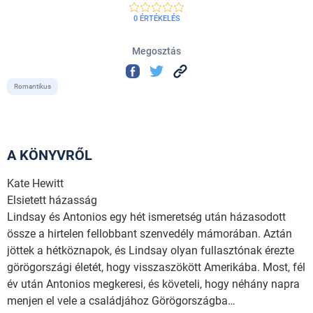
0 ÉRTÉKELÉS
Megosztás
Romantikus
A KÖNYVRŐL
Kate Hewitt
Elsietett házasság
Lindsay és Antonios egy hét ismeretség után házasodott
össze a hirtelen fellobbant szenvedély mámorában. Aztán
jöttek a hétköznapok, és Lindsay olyan fullasztónak érezte
görögországi életét, hogy visszaszökött Amerikába. Most, fél
év után Antonios megkeresi, és követeli, hogy néhány napra
menjen el vele a családjához Görögországba…