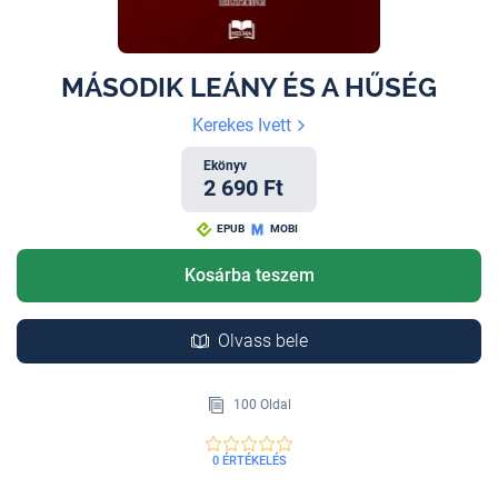
MÁSODIK LEÁNY ÉS A HŰSÉG
Kerekes Ivett
Ekönyv
2 690 Ft
EPUB
MOBI
Kosárba teszem
Olvass bele
100 Oldal
0 ÉRTÉKELÉS