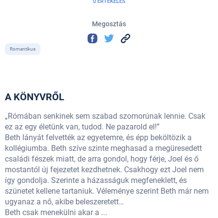
0 ÉRTÉKELÉS
Megosztás
Romantikus
A KÖNYVRŐL
„Rómában senkinek sem szabad szomorúnak lennie. Csak
ez az egy életünk van, tudod. Ne pazarold el!”
Beth lányát felvették az egyetemre, és épp beköltözik a
kollégiumba. Beth szíve szinte meghasad a megüresedett
családi fészek miatt, de arra gondol, hogy férje, Joel és ő
mostantól új fejezetet kezdhetnek. Csakhogy ezt Joel nem
így gondolja. Szerinte a házasságuk megfeneklett, és
szünetet kellene tartaniuk. Véleménye szerint Beth már nem
ugyanaz a nő, akibe beleszeretett…
Beth csak menekülni akar a ...