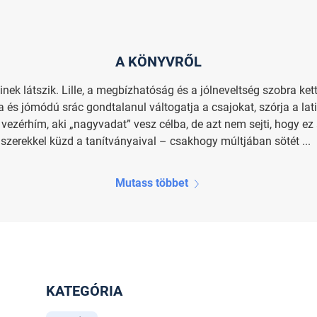
A KÖNYVRŐL
ek látszik. Lille, a megbízhatóság és a jólneveltség szobra kettő
 és jómódú srác gondtalanul váltogatja a csajokat, szórja a lati
 a vezérhím, aki „nagyvadat” vesz célba, de azt nem sejti, hogy ez
zerekkel küzd a tanítványaival – csakhogy múltjában sötét ...
Mutass többet
KATEGÓRIA