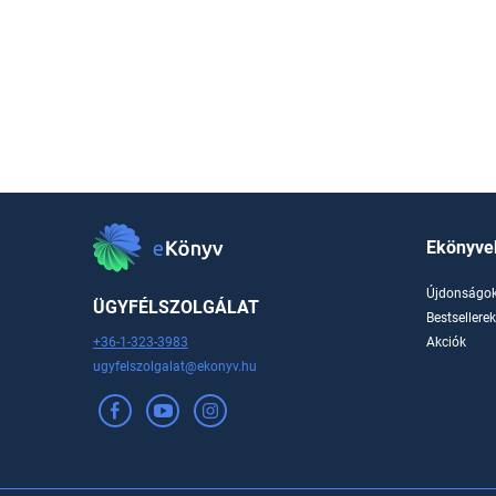
Ekönyve
Újdonságo
ÜGYFÉLSZOLGÁLAT
Bestsellere
+36-1-323-3983
Akciók
ugyfelszolgalat@ekonyv.hu