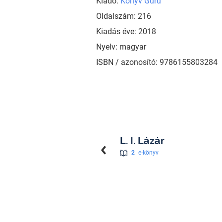
Kiadó:
Könyv Guru
Oldalszám: 216
Kiadás éve: 2018
Nyelv: magyar
ISBN / azonosító: 9786155803284
L. I. Lázár
2
e-könyv