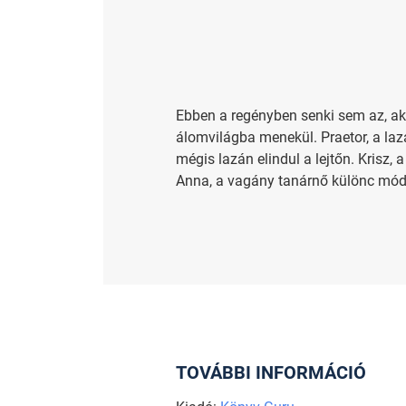
Ebben a regényben senki sem az, akin
álomvilágba menekül. Praetor, a laza
mégis lazán elindul a lejtőn. Krisz,
Anna, a vagány tanárnő különc móds
TOVÁBBI INFORMÁCIÓ