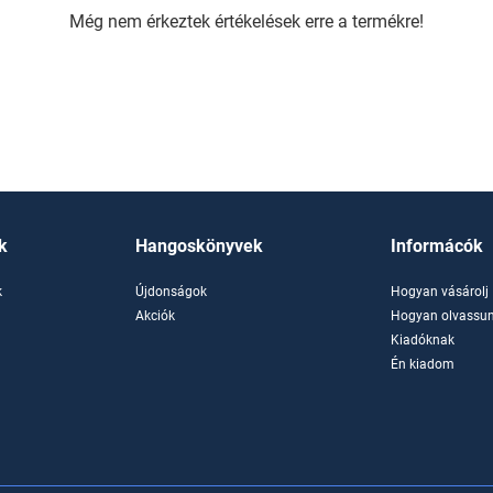
Még nem érkeztek értékelések erre a termékre!
k
Hangoskönyvek
Informácók
k
Újdonságok
Hogyan vásárolj
k
Akciók
Hogyan olvassun
Kiadóknak
Én kiadom