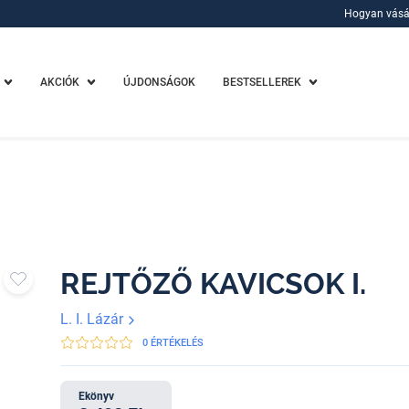
Hogyan vásá
Hogyan vásá
AKCIÓK
ÚJDONSÁGOK
BESTSELLEREK
REJTŐZŐ KAVICSOK I.
L. I. Lázár
0 ÉRTÉKELÉS
Ekönyv