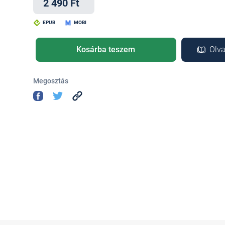
2 490 Ft
EPUB
MOBI
Kosárba teszem
Olva
Megosztás