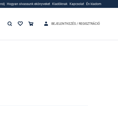
rolj
Hogyan olvassunk ekönyveket
Kiadóknak
Kapcsolat
Én kiadom
rolj
Hogyan olvassunk ekönyveket
Kiadóknak
BEJELENTKEZÉS / REGISZTRÁCIÓ