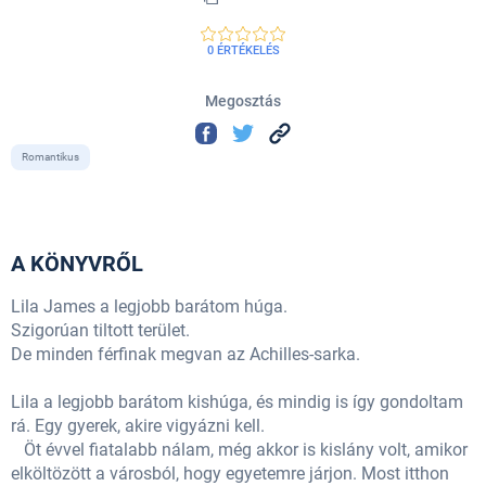
0 ÉRTÉKELÉS
Megosztás
Romantikus
A KÖNYVRŐL
Lila James a legjobb barátom húga.
Szigorúan tiltott terület.
De minden férfinak megvan az Achilles-sarka.
Lila a legjobb barátom kishúga, és mindig is így gondoltam
rá. Egy gyerek, akire vigyázni kell.
Öt évvel fiatalabb nálam, még akkor is kislány volt, amikor
elköltözött a városból, hogy egyetemre járjon. Most itthon