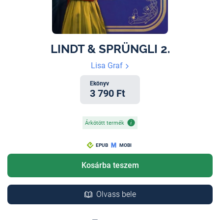
LINDT & SPRÜNGLI 2.
Lisa Graf
Ekönyv
3 790 Ft
Árkötött termék
EPUB
MOBI
Kosárba teszem
Olvass bele