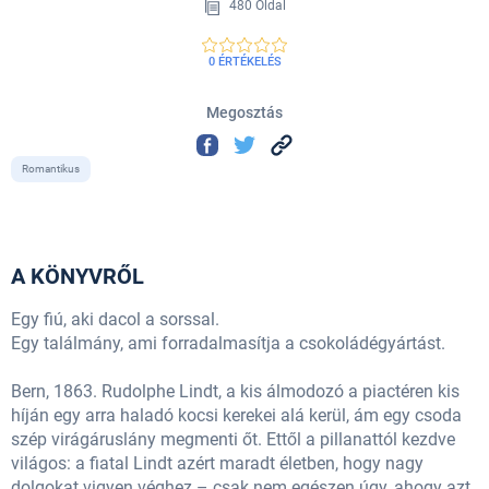
480 Oldal
0 ÉRTÉKELÉS
Megosztás
Romantikus
A KÖNYVRŐL
Egy fiú, aki dacol a sorssal.
Egy találmány, ami forradalmasítja a csokoládégyártást.
Bern, 1863. Rudolphe Lindt, a kis álmodozó a piactéren kis
híján egy arra haladó kocsi kerekei alá kerül, ám egy csoda
szép virágáruslány megmenti őt. Ettől a pillanattól kezdve
világos: a fiatal Lindt azért maradt életben, hogy nagy
dolgokat vigyen véghez – csak nem egészen úgy, ahogy azt