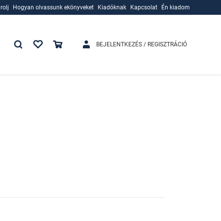
rolj
Hogyan olvassunk ekönyveket
Kiadóknak
Kapcsolat
Én kiadom
rolj
Hogyan olvassunk ekönyveket
Kiadóknak
BEJELENTKEZÉS / REGISZTRÁCIÓ