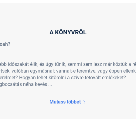
A KÖNYVRŐL
Noah?
b időszakát élik, és úgy tűnik, semmi sem lesz már köztük a ré
tsék, valóban egymásnak vannak-e teremtve, vagy éppen ellenke
szerelmet? Hogyan lehet kitörölni a szívre tetovált emlékeket?
gbocsátás néha kevés ...
Mutass többet