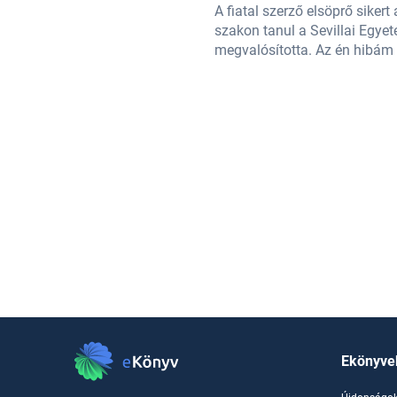
 Audiovizuális kommunikáció
A fiatal szerző elsöprő siker
sz belőle. Az első álmát már
szakon tanul a Sevillai Egyet
 a harmadik köteten dolgozik.
megvalósította. Az én hibám 
Ekönyve