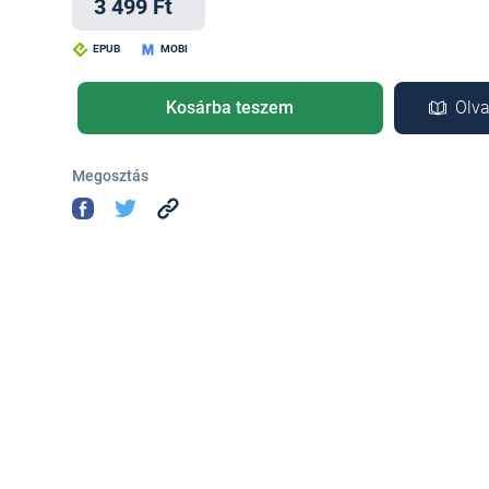
3 499 Ft
EPUB
MOBI
Kosárba teszem
Olva
Megosztás