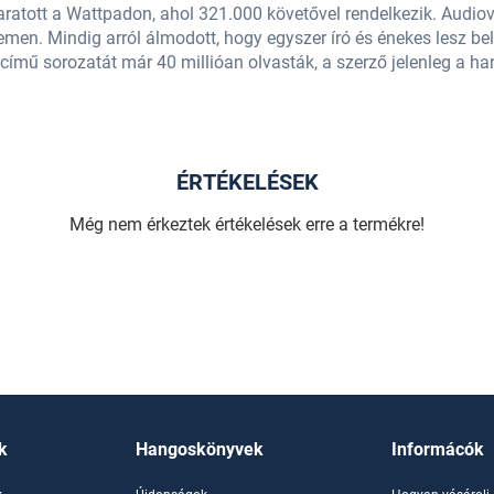
t aratott a Wattpadon, ahol 321.000 követővel rendelkezik. Audi
emen. Mindig arról álmodott, hogy egyszer író és énekes lesz be
című sorozatát már 40 millióan olvasták, a szerző jelenleg a ha
ÉRTÉKELÉSEK
Még nem érkeztek értékelések erre a termékre!
k
Hangoskönyvek
Informácók