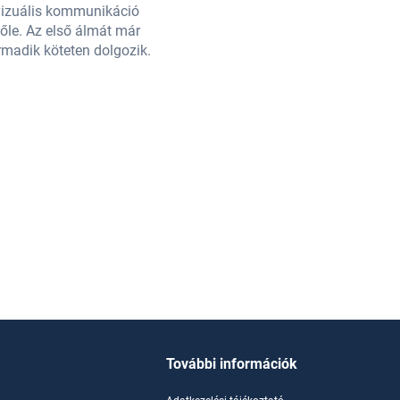
ovizuális kommunikáció
A fiatal szerző elsöprő sikert ara
lőle. Az első álmát már
szakon tanul a Sevillai Egyetemen.
rmadik köteten dolgozik.
megvalósította. Az én hibám című 
További információk