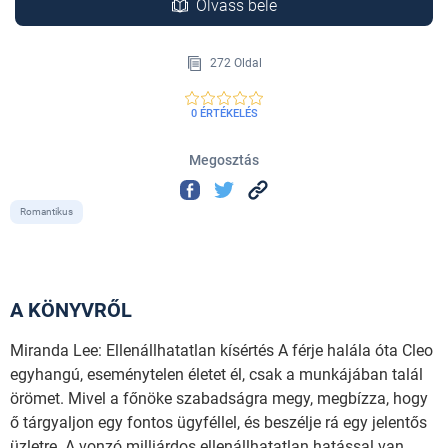
Olvass bele
272 Oldal
0 ÉRTÉKELÉS
Megosztás
Romantikus
A KÖNYVRŐL
Miranda Lee: Ellenállhatatlan kísértés A férje halála óta Cleo
egyhangú, eseménytelen életet él, csak a munkájában talál
örömet. Mivel a főnöke szabadságra megy, megbízza, hogy
ő tárgyaljon egy fontos ügyféllel, és beszélje rá egy jelentős
üzletre. A vonzó milliárdos ellenállhatatlan hatással van