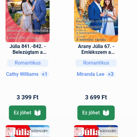
Júlia 841.-842. -
Arany Júlia 67. -
Belezúgtam a
Emlékszem a
főnökömbe; Lábad
szerelemre; Kiút a
Romantikus
Romantikus
előtt a világ
sötétségből; A
házvezetőnő; A
Cathy Williams
+1
Miranda Lee
+3
szerelem városa
3 399 Ft
3 699 Ft
Ez jöhet
Ez jöhet