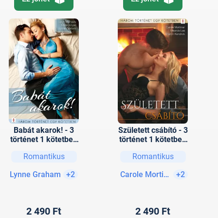
Babát akarok! - 3
Született csábító - 3
történet 1 kötetben
történet 1 kötetben
- Orvosi
- A szerelmes
Romantikus
Romantikus
beavatkozás; Ehhez
festő; Hideg fej,
férfi kell!;
forró szív; Őrzőm-
Lynne Graham
+2
Carole Mortimer
+2
Beteljesülés
védőm
2 490 Ft
2 490 Ft