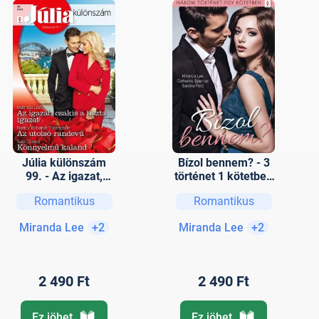
Júlia különszám
Bízol bennem? - 3
99. - Az igazat,
történet 1 kötetben
csakis a tiszta
- Visszanyert
Romantikus
Romantikus
igazat; Az utolsó
bizalom;
randevú;
Bűntelenül;
Miranda Lee
+2
Miranda Lee
+2
Könnyelmű kaland
Randevú a világ
körül
2 490 Ft
2 490 Ft
Ez jöhet
Ez jöhet