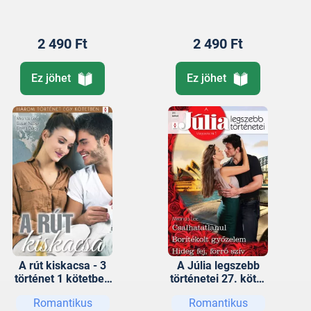
2 490 Ft
2 490 Ft
Ez jöhet
Ez jöhet
A rút kiskacsa - 3
A Júlia legszebb
történet 1 kötetben
történetei 27. kötet
- Jó tanítvány, Nem
(Pókerarc) -
Romantikus
Romantikus
adom fel!, Egy szál
Csalhatatlanul,