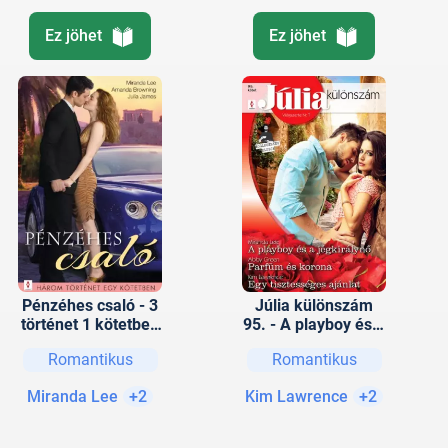
Ez jöhet
Ez jöhet
Pénzéhes csaló - 3
Júlia különszám
történet 1 kötetben
95. - A playboy és a
- Csalhatatlanul;
jégkirálynő; Parfüm
Romantikus
Romantikus
Pénz és szerelem;
és korona; Egy
Ismeretlen
tisztességes ajánlat
Miranda Lee
+2
Kim Lawrence
+2
szeretők