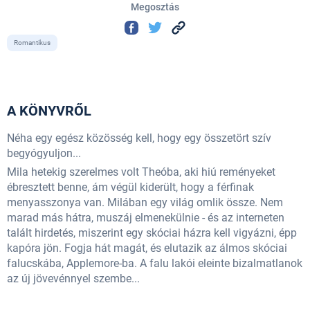
Megosztás
Romantikus
A KÖNYVRŐL
Néha egy egész közösség kell, hogy egy összetört szív
begyógyuljon...
Mila hetekig szerelmes volt Theóba, aki hiú reményeket
ébresztett benne, ám végül kiderült, hogy a férfinak
menyasszonya van. Milában egy világ omlik össze. Nem
marad más hátra, muszáj elmenekülnie - és az interneten
talált hirdetés, miszerint egy skóciai házra kell vigyázni, épp
kapóra jön. Fogja hát magát, és elutazik az álmos skóciai
falucskába, Applemore-ba. A falu lakói eleinte bizalmatlanok
az új jövevénnyel szembe...