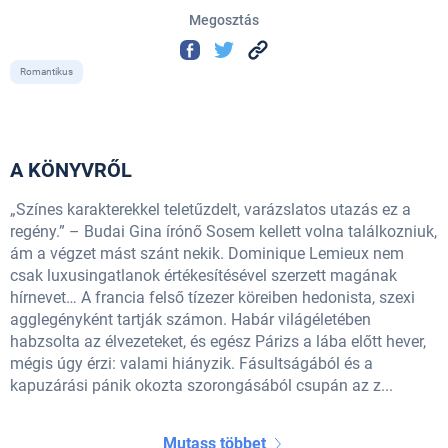
Megosztás
Romantikus
A KÖNYVRŐL
„Színes karakterekkel teletűzdelt, varázslatos utazás ez a
regény.” – Budai Gina írónő Sosem kellett volna találkozniuk,
ám a végzet mást szánt nekik. Dominique Lemieux nem
csak luxusingatlanok értékesítésével szerzett magának
hírnevet… A francia felső tízezer köreiben hedonista, szexi
agglegényként tartják számon. Habár világéletében
habzsolta az élvezeteket, és egész Párizs a lába előtt hever,
mégis úgy érzi: valami hiányzik. Fásultságából és a
kapuzárási pánik okozta szorongásából csupán az z...
Mutass többet