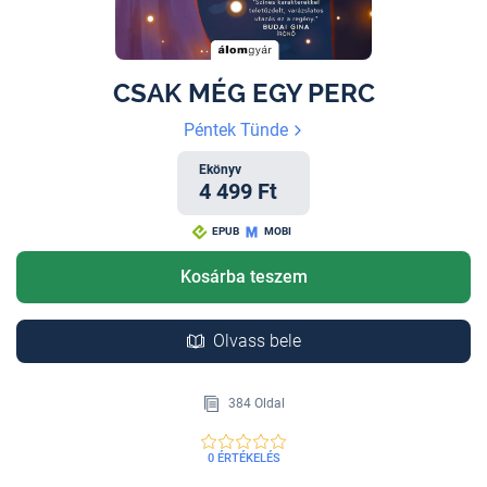
CSAK MÉG EGY PERC
Péntek Tünde
Ekönyv
4 499 Ft
EPUB
MOBI
Kosárba teszem
Olvass bele
384 Oldal
0 ÉRTÉKELÉS