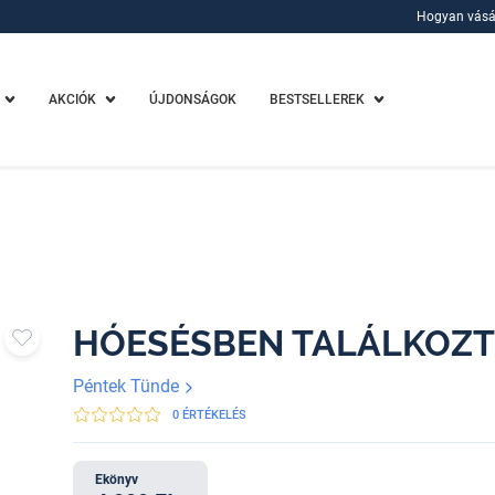
Hogyan vásá
Hogyan vásá
AKCIÓK
ÚJDONSÁGOK
BESTSELLEREK
HÓESÉSBEN TALÁLKOZ
Péntek Tünde
0 ÉRTÉKELÉS
Ekönyv