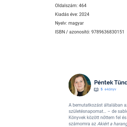
Oldalszám: 464
Kiadás éve: 2024
Nyelv: magyar
ISBN / azonosító: 9789636830151
Péntek Tün
5
e-könyv
, október 2-án ünneplem a
A bemutatkozást általában a
n lett író Péntek Tündéből.
születésnapomat… – de sablon
ogy miért meghatározó alkotás
Könyvek között nőttem fel és
gy minden egyes elolvasott
számomra az
Akiért a harang