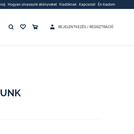
rolj
Hogyan olvassunk ekönyveket
Kiadóknak
Kapcsolat
Én kiadom
rolj
Hogyan olvassunk ekönyveket
Kiadóknak
BEJELENTKEZÉS / REGISZTRÁCIÓ
TUNK