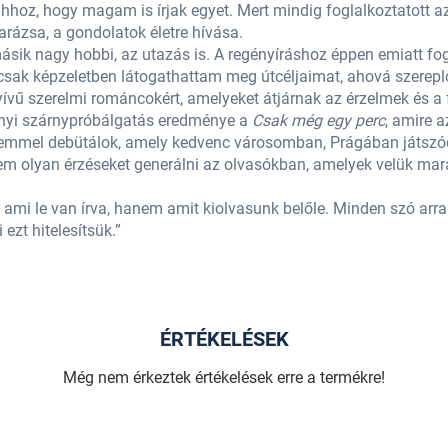
hhoz, hogy magam is írjak egyet. Mert mindig foglalkoztatott a
arázsa, a gondolatok életre hívása.
y másik nagy hobbi, az utazás is. A regényíráshoz éppen emiatt 
 csak képzeletben látogathattam meg útcéljaimat, ahová szerep
ívű szerelmi románcokért, amelyeket átjárnak az érzelmek és a 
ernyi szárnypróbálgatás eredménye a
Csak még egy perc
, amire 
etemmel debütálok, amely kedvenc városomban, Prágában játszód
nem olyan érzéseket generálni az olvasókban, amelyek velük ma
 ami le van írva, hanem amit kiolvasunk belőle. Minden szó arr
ezt hitelesítsük.”
ÉRTÉKELÉSEK
Még nem érkeztek értékelések erre a termékre!