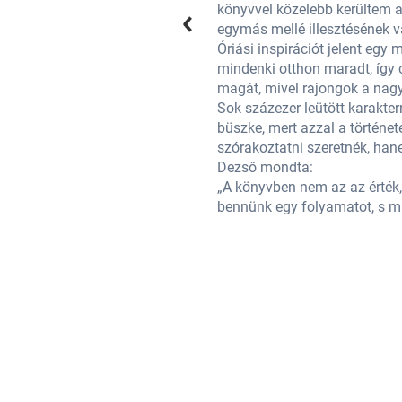
ott az írás művészete, a szavak
könyvvel közelebb kerültem a
egymás mellé illesztésének v
iatt fogtam hozzá: 2020-ban
Óriási inspirációt jelent eg
zereplőket álmodtam. A műfaj adta
mindenki otthon maradt, így
s a főhősöket fűti a szenvedély.
magát, mivel rajongok a nagy
mire azért is vagyok különösen
Sok százezer leütött karakt
tszódik. Íróként pedig nemcsak
büszke, mert azzal a történ
ük maradnak. Ahogy Kosztolányi
szórakoztatni szeretnék, ha
Dezső mondta:
ó arra való, hogy megindítson
„A könyvben nem az az érték,
bennünk egy folyamatot, s mi 