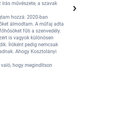
z írás művészete, a szavak
könyvvel közelebb kerültem ahhoz,
egymás mellé illesztésének varázs
fogtam hozzá: 2020-ban
Óriási inspirációt jelent egy más
lőket álmodtam. A műfaj adta
mindenki otthon maradt, így csak
főhősöket fűti a szenvedély.
magát, mivel rajongok a nagyívű s
azért is vagyok különösen
Sok százezer leütött karakternyi
ik. Íróként pedig nemcsak
büszke, mert azzal a történetemm
radnak. Ahogy Kosztolányi
szórakoztatni szeretnék, hanem o
Dezső mondta:
a való, hogy megindítson
„A könyvben nem az az érték, ami 
bennünk egy folyamatot, s mi ezt h