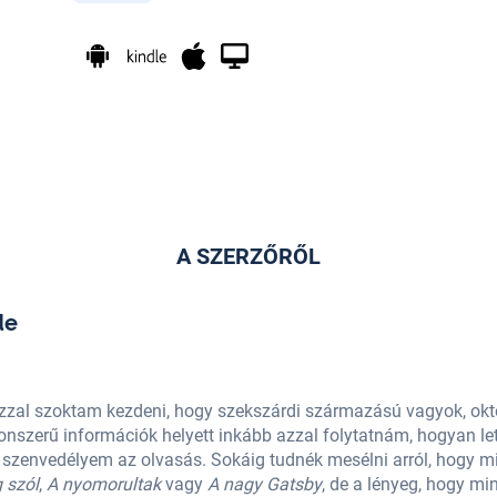
A SZERZŐRŐL
de
zzal szoktam kezdeni, hogy szekszárdi származású vagyok, ok
szerű információk helyett inkább azzal folytatnám, hogyan let
 szenvedélyem az olvasás. Sokáig tudnék mesélni arról, hogy m
 szól
,
A nyomorultak
vagy
A nagy Gatsby
, de a lényeg, hogy mi