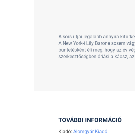
A sors útjai legalább annyira kifürk
A New York-i Lily Barone sosem vágyo
büntetésként éli meg, hogy az év vég
szerkesztőségben óriási a káosz, az
TOVÁBBI INFORMÁCIÓ
Kiadó:
Álomgyár Kiadó