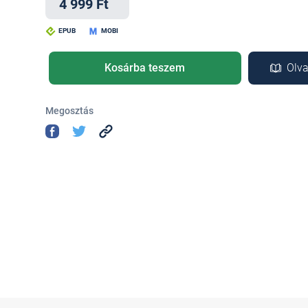
4 999 Ft
EPUB
MOBI
Kosárba teszem
Olva
Megosztás