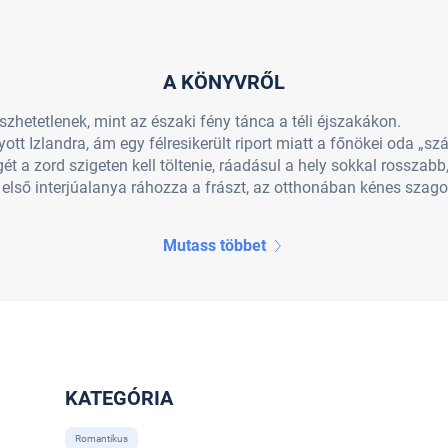
A KÖNYVRŐL
észhetetlenek, mint az északi fény tánca a téli éjszakákon.
tt Izlandra, ám egy félresikerült riport miatt a főnökei oda „szá
ét a zord szigeten kell töltenie, ráadásul a hely sokkal rosszabb
 első interjúalanya ráhozza a frászt, az otthonában kénes szagot
Mutass többet
KATEGÓRIA
Romantikus