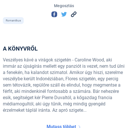
Megosztás
Romantikus
A KÖNYVRŐL
Veszélyes kávé a virágok szigetén - Caroline Wood, aki
immár az újságírás mellett egy panziót is vezet, nem tud ülni
a fenekén, ha kalandot szimatol. Amikor úgy hiszi, szerelme
veszélybe került Indonéziában, Flores szigetén, egy percig
sem tétovázik, repülőre száll és elindul, hogy megmentse a
férfit, aki mindenkinél fontosabb a számára. Bár nehezére
esik, segítséget kér Pierre Duvaltól, a kőgazdag francia
médiamogultól, aki úgy tűnik, még mindig gyengéd
érzelmeket táplál iránta. Az apró szigete...
Mutass többet