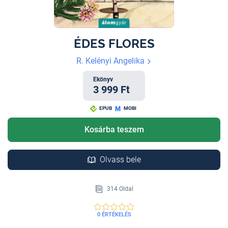
ÉDES FLORES
R. Kelényi Angelika
Ekönyv
3 999 Ft
EPUB
MOBI
Kosárba teszem
Olvass bele
314 Oldal
0 ÉRTÉKELÉS