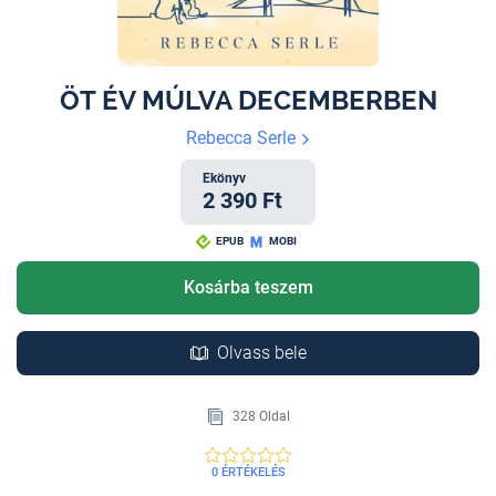
ÖT ÉV MÚLVA DECEMBERBEN
Rebecca Serle
Ekönyv
2 390 Ft
EPUB
MOBI
Kosárba teszem
Olvass bele
328 Oldal
0 ÉRTÉKELÉS