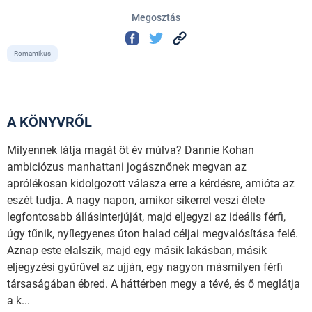
Megosztás
Romantikus
A KÖNYVRŐL
Milyennek látja magát öt év múlva? Dannie Kohan
ambiciózus manhattani jogásznőnek megvan az
aprólékosan kidolgozott válasza erre a kérdésre, amióta az
eszét tudja. A nagy napon, amikor sikerrel veszi élete
legfontosabb állásinterjúját, majd eljegyzi az ideális férfi,
úgy tűnik, nyílegyenes úton halad céljai megvalósítása felé.
Aznap este elalszik, majd egy másik lakásban, másik
eljegyzési gyűrűvel az ujján, egy nagyon másmilyen férfi
társaságában ébred. A háttérben megy a tévé, és ő meglátja
a k...