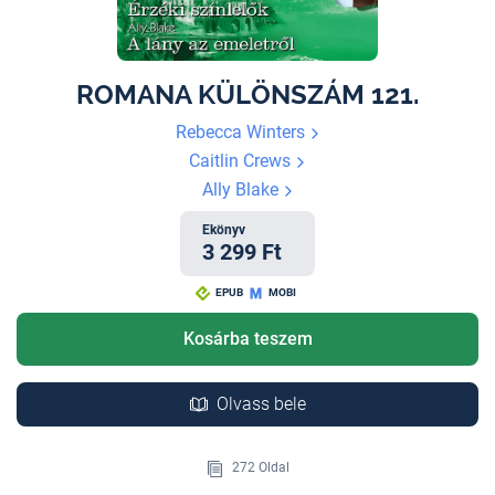
ROMANA KÜLÖNSZÁM 121.
Rebecca Winters
Caitlin Crews
Ally Blake
Ekönyv
3 299 Ft
EPUB
MOBI
Kosárba teszem
Olvass bele
272 Oldal