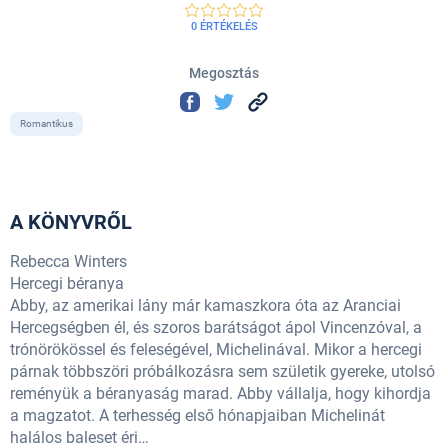
0 ÉRTÉKELÉS
Megosztás
Romantikus
A KÖNYVRŐL
Rebecca Winters
Hercegi béranya
Abby, az amerikai lány már kamaszkora óta az Aranciai
Hercegségben él, és szoros barátságot ápol Vincenzóval, a
trónörökössel és feleségével, Michelinával. Mikor a hercegi
párnak többszöri próbálkozásra sem születik gyereke, utolsó
reményük a béranyaság marad. Abby vállalja, hogy kihordja
a magzatot. A terhesség első hónapjaiban Michelinát
halálos baleset éri…