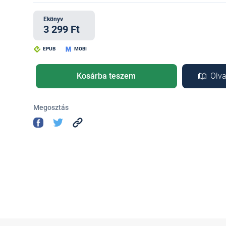
Ekönyv
3 299 Ft
EPUB
MOBI
Kosárba teszem
Olva
Megosztás