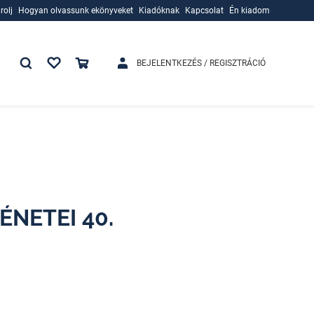
rolj
Hogyan olvassunk ekönyveket
Kiadóknak
Kapcsolat
Én kiadom
rolj
Hogyan olvassunk ekönyveket
Kiadóknak
BEJELENTKEZÉS / REGISZTRÁCIÓ
ÉNETEI 40.