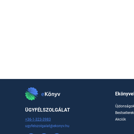
Ekönyve
Újdonságo
ÜGYFÉLSZOLGÁLAT
Bestsellere
+36-1-323-3983
Akciók
ugyfelszolgalat@ekonyv.hu