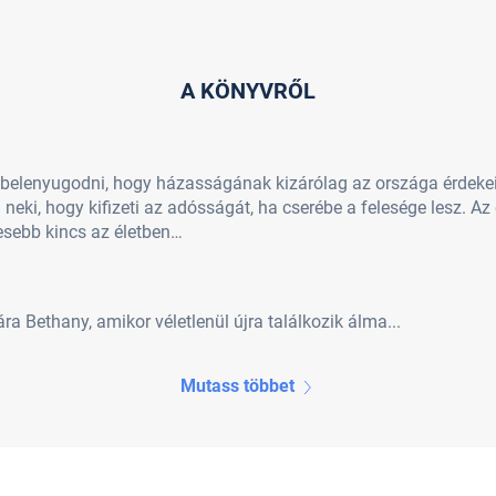
A KÖNYVRŐL
 belenyugodni, hogy házasságának kizárólag az országa érdekeit
 neki, hogy kifizeti az adósságát, ha cserébe a felesége lesz. Az
esebb kincs az életben…
a Bethany, amikor véletlenül újra találkozik álma...
Mutass többet