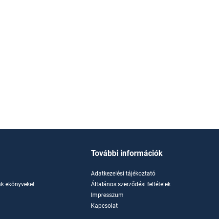
További információk
Adatkezelési tájékoztató
k ekönyveket
Általános szerződési feltételek
Impresszum
Kapcsolat