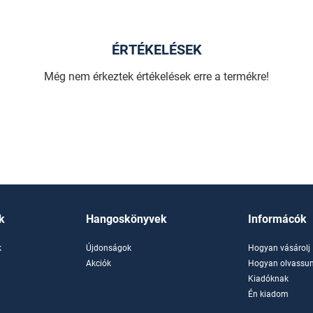
ÉRTÉKELÉSEK
Még nem érkeztek értékelések erre a termékre!
k
Hangoskönyvek
Informácók
k
Újdonságok
Hogyan vásárolj
k
Akciók
Hogyan olvassun
Kiadóknak
Én kiadom