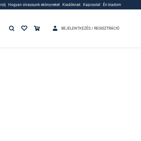
rolj
Hogyan olvassunk ekönyveket
Kiadóknak
Kapcsolat
Én kiadom
rolj
Hogyan olvassunk ekönyveket
Kiadóknak
BEJELENTKEZÉS / REGISZTRÁCIÓ