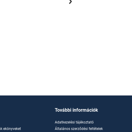
15
e-könyv
További információk
Adatkezelési tájékoztató
k ekönyveket
Általános szerződési feltételek