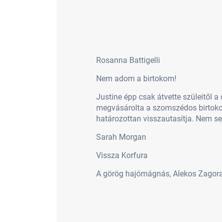
Rosanna Battigelli
Nem adom a birtokom!
Justine épp csak átvette szüleitől 
megvásárolta a szomszédos birtokot,
határozottan visszautasítja. Nem s
Sarah Morgan
Vissza Korfura
A görög hajómágnás, Alekos Zagorak