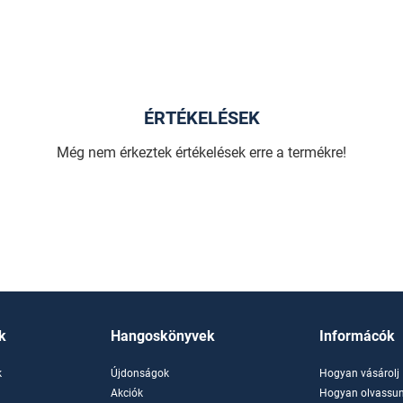
ÉRTÉKELÉSEK
Még nem érkeztek értékelések erre a termékre!
k
Hangoskönyvek
Informácók
k
Újdonságok
Hogyan vásárolj
k
Akciók
Hogyan olvassun