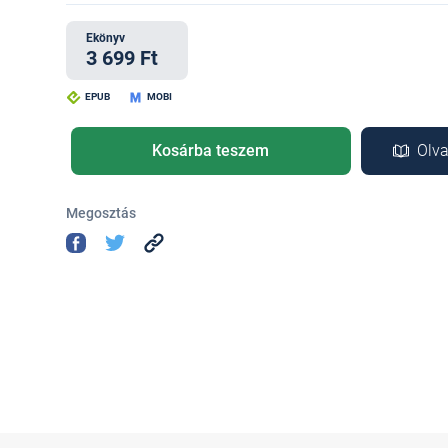
Ekönyv
3 699 Ft
EPUB
MOBI
Kosárba teszem
Olva
Megosztás