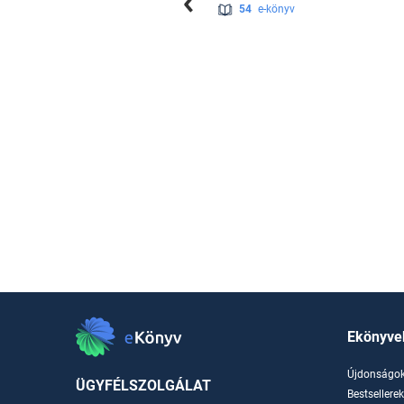
54
e-könyv
Ekönyve
Újdonságo
ÜGYFÉLSZOLGÁLAT
Bestsellere