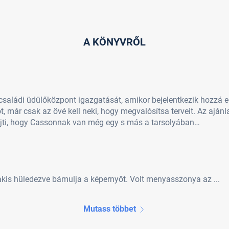
A KÖNYVRŐL
a családi üdülőközpont igazgatását, amikor bejelentkezik hozzá 
 már csak az övé kell neki, hogy megvalósítsa terveit. Az aján
ejti, hogy Cassonnak van még egy s más a tarsolyában…
is hüledezve bámulja a képernyőt. Volt menyasszonya az ...
Mutass többet