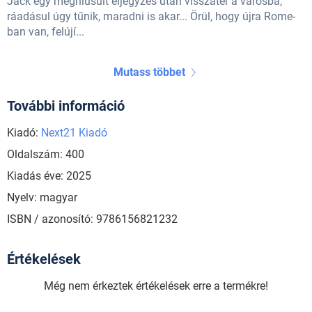
Jack egy meghiúsult eljegyzés után visszatér a városba,
ráadásul úgy tűnik, maradni is akar... Örül, hogy újra Rome-
ban van, felújí...
Mutass többet
További információ
Kiadó:
Next21 Kiadó
Oldalszám: 400
Kiadás éve: 2025
Nyelv: magyar
ISBN / azonosító: 9786156821232
Értékelések
Még nem érkeztek értékelések erre a termékre!