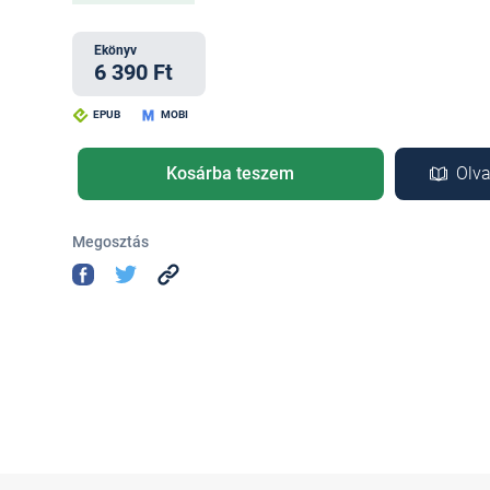
Ekönyv
6 390 Ft
EPUB
MOBI
Kosárba teszem
Olva
Megosztás