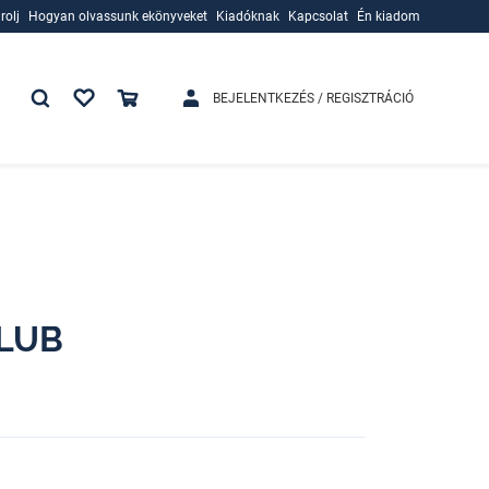
rolj
Hogyan olvassunk ekönyveket
Kiadóknak
Kapcsolat
Én kiadom
rolj
Hogyan olvassunk ekönyveket
Kiadóknak
BEJELENTKEZÉS / REGISZTRÁCIÓ
LUB