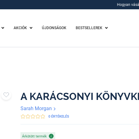
Hogyan vásá
Hogyan vásá
AKCIÓK
ÚJDONSÁGOK
BESTSELLEREK
A KARÁCSONYI KÖNYVK
Sarah Morgan
0 ÉRTÉKELÉS
Árkötött termék