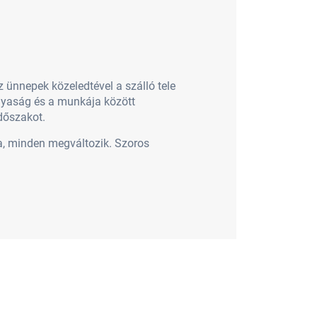
 ünnepek közeledtével a szálló tele
nyaság és a munkája között
dőszakot.
a, minden megváltozik. Szoros