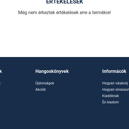
ÉRTÉKELÉSEK
Még nem érkeztek értékelések erre a termékre!
k
Hangoskönyvek
Informácók
k
Újdonságok
Hogyan vásárolj
k
Akciók
Hogyan olvassun
Kiadóknak
Én kiadom