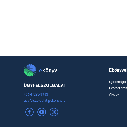
Ekönyve
Újdonságo
ÜGYFÉLSZOLGÁLAT
Bestsellere
+36-1-323-3983
Akciók
ugyfelszolgalat@ekonyv.hu