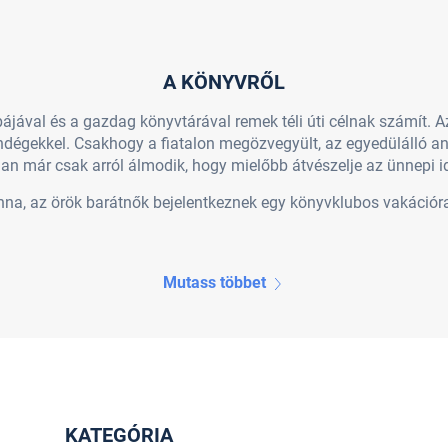
A KÖNYVRŐL
ájával és a gazdag könyvtárával remek téli úti célnak számít. Az
dégekkel. Csakhogy a fiatalon megözvegyült, az egyedülálló a
an már csak arról álmodik, hogy mielőbb átvészelje az ünnepi i
nna, az örök barátnők bejelentkeznek egy könyvklubos vakációr
Mutass többet
KATEGÓRIA