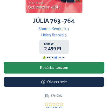
JÚLIA 763.-764.
Sharon Kendrick
Helen Brooks
Ekönyv
2 499 Ft
EPUB
MOBI
Kosárba teszem
Olvass bele
176 Oldal