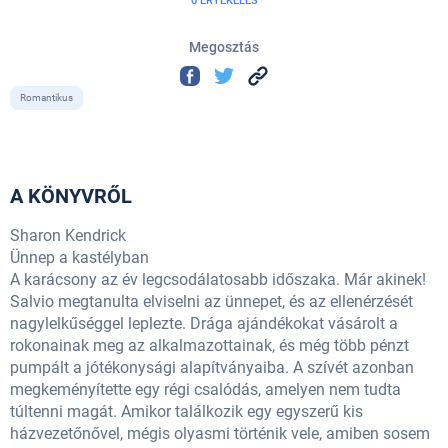
0 ÉRTÉKELÉS
Megosztás
Romantikus
A KÖNYVRŐL
Sharon Kendrick
Ünnep a kastélyban
A karácsony az év legcsodálatosabb időszaka. Már akinek!
Salvio megtanulta elviselni az ünnepet, és az ellenérzését
nagylelkűséggel leplezte. Drága ajándékokat vásárolt a
rokonainak meg az alkalmazottainak, és még több pénzt
pumpált a jótékonysági alapítványaiba. A szívét azonban
megkeményítette egy régi csalódás, amelyen nem tudta
túltenni magát. Amikor találkozik egy egyszerű kis
házvezetőnővel, mégis olyasmi történik vele, amiben sosem