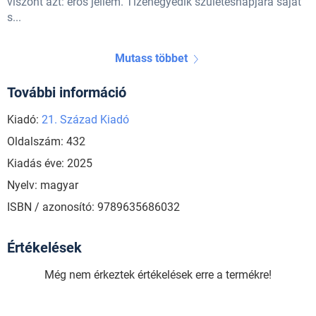
viszont azt: erős jellem. Tizenegyedik születésnapjára saját
s...
Mutass többet
További információ
Kiadó:
21. Század Kiadó
Oldalszám: 432
Kiadás éve: 2025
Nyelv: magyar
ISBN / azonosító: 9789635686032
Értékelések
Még nem érkeztek értékelések erre a termékre!