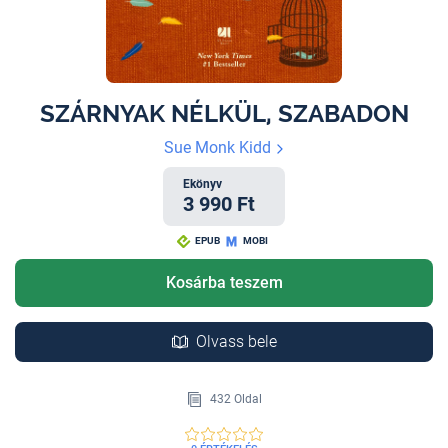
SZÁRNYAK NÉLKÜL, SZABADON
Sue Monk Kidd
Ekönyv
3 990 Ft
EPUB
MOBI
Kosárba teszem
Olvass bele
432 Oldal