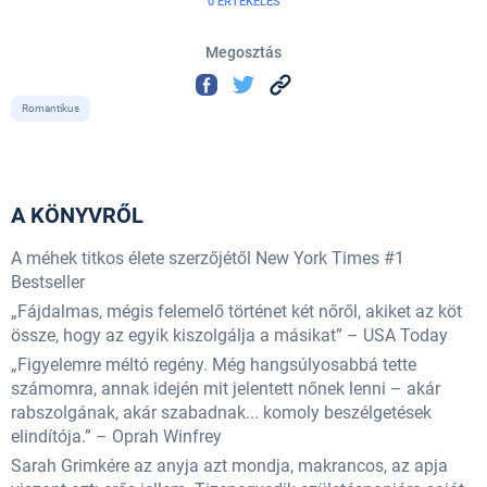
0 ÉRTÉKELÉS
Megosztás
Romantikus
A KÖNYVRŐL
A méhek titkos élete szerzőjétől New York Times #1
Bestseller
„Fájdalmas, mégis felemelő történet két nőről, akiket az köt
össze, hogy az egyik kiszolgálja a másikat” – USA Today
„Figyelemre méltó regény. Még hangsúlyosabbá tette
számomra, annak idején mit jelentett nőnek lenni – akár
rabszolgának, akár szabadnak... komoly beszélgetések
elindítója.” – Oprah Winfrey
Sarah Grimkére az anyja azt mondja, makrancos, az apja