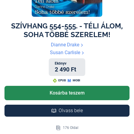
SZÍVHANG 554-555. - TÉLI ÁLOM,
SOHA TÖBBÉ SZERELEM!
Dianne Drake
Susan Carlisle
Ekönyv
2 490 Ft
EPUB
MOBI
Kosárba teszem
Olvass bele
176 Oldal