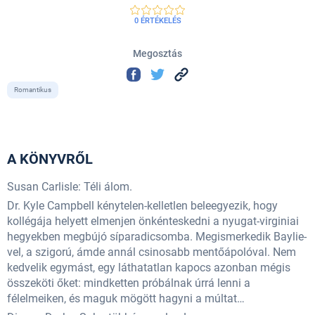
0 ÉRTÉKELÉS
Megosztás
Romantikus
A KÖNYVRŐL
Susan Carlisle: Téli álom.
Dr. Kyle Campbell kénytelen-kelletlen beleegyezik, hogy
kollégája helyett elmenjen önkénteskedni a nyugat-virginiai
hegyekben megbújó síparadicsomba. Megismerkedik Baylie-
vel, a szigorú, ámde annál csinosabb mentőápolóval. Nem
kedvelik egymást, egy láthatatlan kapocs azonban mégis
összeköti őket: mindketten próbálnak úrrá lenni a
félelmeiken, és maguk mögött hagyni a múltat…