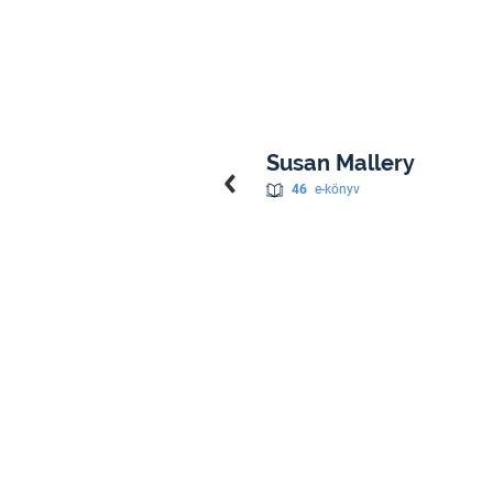
Susan Mallery
46
e-könyv