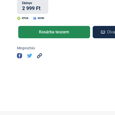
Ekönyv
2 999 Ft
EPUB
MOBI
Kosárba teszem
Olva
Megosztás