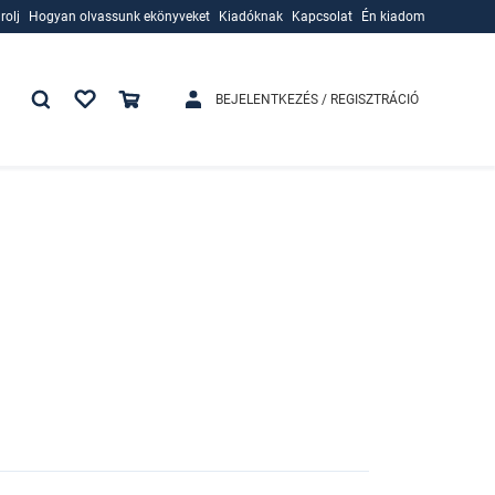
rolj
Hogyan olvassunk ekönyveket
Kiadóknak
Kapcsolat
Én kiadom
rolj
Hogyan olvassunk ekönyveket
Kiadóknak
BEJELENTKEZÉS / REGISZTRÁCIÓ