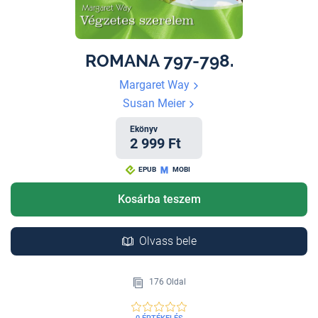
ROMANA 797-798.
Margaret Way
Susan Meier
Ekönyv
2 999 Ft
EPUB
MOBI
Kosárba teszem
Olvass bele
176 Oldal