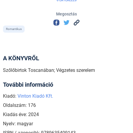
0 ÉRTÉKELÉS
Megosztás
Romantikus
A KÖNYVRŐL
Szőlőbirtok Toscanában; Végzetes szerelem
További információ
Kiadó:
Vinton Kiadó Kft.
Oldalszám: 176
Kiadás éve: 2024
Nyelv: magyar
ISBN / azonosító: 9789635409143