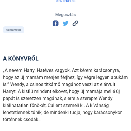
0 ÉRTÉKELÉS
Megosztás
Romantikus
A KÖNYVRŐL
„A nevem Harry. Hatéves vagyok. Azt kérem karácsonyra,
hogy az új mamám menjen férjhez, így végre legyen apukám
is.” Wendy, a csinos titkárnő magához veszi az elárvult
Harryt. A kisfiú mindent elkövet, hogy új mamája mellé új
papát is szerezzen magának, s erre a szerepre Wendy
kiállhatatlan főnökét, Cullent szemeli ki. A kívánság
lehetetlennek tűnik, de mindenki tudja, hogy karácsonykor
történnek csodák…