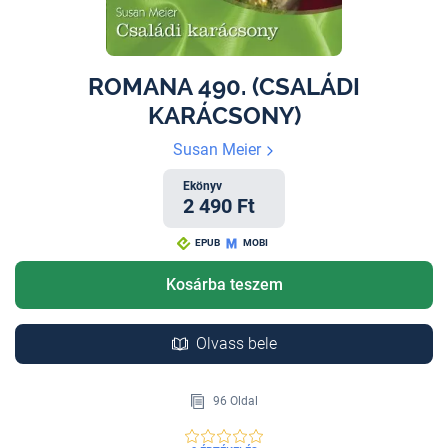
ROMANA 490. (CSALÁDI
KARÁCSONY)
Susan Meier
Ekönyv
2 490 Ft
EPUB
MOBI
Kosárba teszem
Olvass bele
96 Oldal