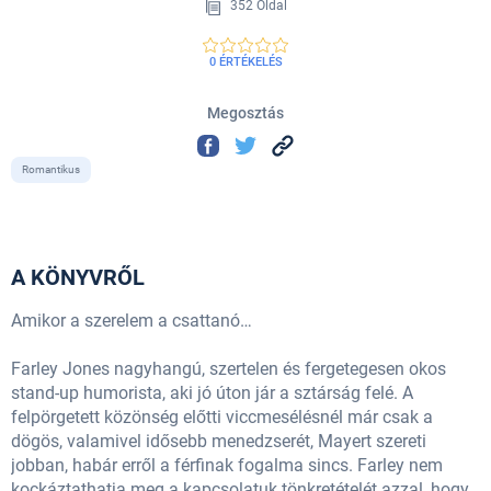
352 Oldal
0 ÉRTÉKELÉS
Megosztás
Romantikus
A KÖNYVRŐL
Amikor a szerelem a csattanó…
Farley Jones nagyhangú, szertelen és fergetegesen okos
stand-up humorista, aki jó úton jár a sztárság felé. A
felpörgetett közönség előtti viccmesélésnél már csak a
dögös, valamivel idősebb menedzserét, Mayert szereti
jobban, habár erről a férfinak fogalma sincs. Farley nem
kockáztathatja meg a kapcsolatuk tönkretételét azzal, hogy