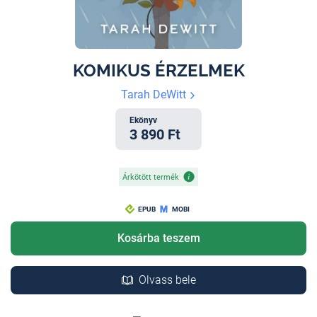
KOMIKUS ÉRZELMEK
Tarah DeWitt
Ekönyv
3 890 Ft
Árkötött termék
EPUB
MOBI
Kosárba teszem
Olvass bele