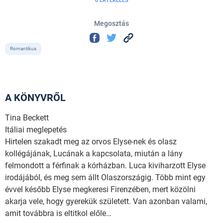
0 ÉRTÉKELÉS
Megosztás
Romantikus
A KÖNYVRŐL
Tina Beckett
Itáliai meglepetés
Hirtelen szakadt meg az orvos Elyse-nek és olasz
kollégájának, Lucának a kapcsolata, miután a lány
felmondott a férfinak a kórházban. Luca kiviharzott Elyse
irodájából, és meg sem állt Olaszországig. Több mint egy
évvel később Elyse megkeresi Firenzében, mert közölni
akarja vele, hogy gyerekük született. Van azonban valami,
amit továbbra is eltitkol előle…