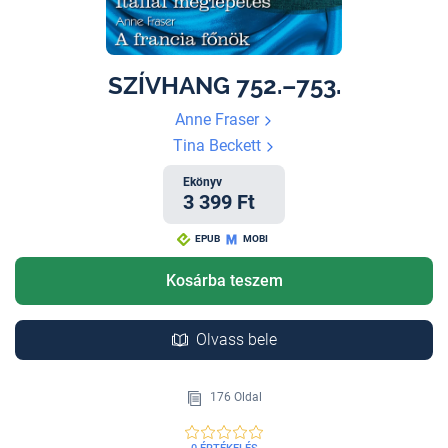
SZÍVHANG 752.–753.
Anne Fraser
Tina Beckett
Ekönyv
3 399 Ft
EPUB
MOBI
Kosárba teszem
Olvass bele
176 Oldal